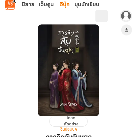
ข้ามไปยังเนื้อหาหลัก
นิยาย
เว็บตูน
อีบุ๊ก
มุมนักเขียน
โหลด
ภารกิจ
ตัวอย่าง
ลับ
จีนย้อนยุค
วัน