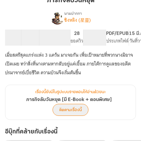
ภารกิจลับวันหยุด
หยุด
นามปากกา
ซิงหลิง (星靈)
เรื่อง
ภารกิจ
ลับ
20 ตอน
10.65K
107
28
PG ทั่วไป
PDF/EPUB
15 มี
วัน
สารบัญ
จำนวนคำ
จำนวนหน้า (A5)
ยอดวิว
ระดับเนื้อหา
ประเภทไฟล์
วันที่
หยุด
[มี
เมื่อสตรีสุดแกร่งแห่ง 3 แคว้น มาเจอกัน เพื่อเป้าหมายที่พวกนางมิอาจ
E-
Book
เปิดเผย ทว่าสิ่งที่นางตามหากลับอยู่แค่เอื้อม ภายใต้การดูแลของอดีต
+
ปรมาจารย์เบื่อชีวิต ความป่วนจึงเริ่มต้นขึ้น
ตอน
พิเศษ]
เรื่องนี้ยังมีในรูปแบบรายตอนให้อ่านด้วยนะ
ภารกิจลับวันหยุด [มี E-Book + ตอนพิเศษ]
ติดตามเรื่องนี้
อีบุ๊กที่คล้ายกับเรื่องนี้