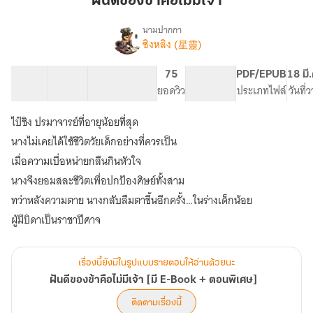
ฝันดีของข้าคือไม่มีเจ้า
ข้า
คือ
นามปากกา
ซิงหลิง (星靈)
เรื่อง
ไม่มี
ฝัน
เจ้า
ดี
46 ตอน
48.97K
411
75
PG ทั่วไป
PDF/EPUB
18 มี
ของ
สารบัญ
จำนวนคำ
จำนวนหน้า (A5)
ยอดวิว
ระดับเนื้อหา
ประเภทไฟล์
วันที่
ข้า
คือ
ไป๋ชิง ปรมาจารย์ที่อายุน้อยที่สุด
ไม่มี
เจ้า
นางไม่เคยได้ใช้ชีวิตวัยเด็กอย่างที่ควรเป็น
[มี
เมื่อความเบื่อหน่ายกลืนกินหัวใจ
E-
นางจึงยอมสละชีวิตเพื่อปกป้องศิษย์ทั้งสาม
Book
+
ทว่าหลังความตาย นางกลับลืมตาขึ้นอีกครั้ง…ในร่างเด็กน้อย
ตอน
ผู้มีบิดาเป็นราชาปีศาจ
พิเศษ]
เรื่องนี้ยังมีในรูปแบบรายตอนให้อ่านด้วยนะ
ฝันดีของข้าคือไม่มีเจ้า [มี E-Book + ตอนพิเศษ]
ติดตามเรื่องนี้