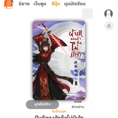
ข้ามไปยังเนื้อหาหลัก
นิยาย
เว็บตูน
อีบุ๊ก
มุมนักเขียน
โหลด
ฝัน
ดูวิดีโอรีวิว
ตัวอย่าง
ดี
จีนย้อนยุค
ของ