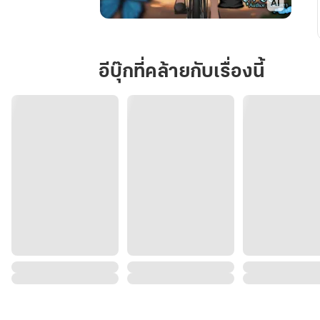
ย้อน
เวลา
มา
อีบุ๊กที่คล้ายกับเรื่องนี้
เกิด
ใหม่
อีก
ครั้ง
พร้อม
ระบบ
เก็บ
ขยะ
ยุค
80