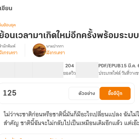
เขียน
จีนย้อนยุค
ย้อนเวลามาเกิดใหม่อีกครั้งพร้อมระบบ
สำนักพิมพ์
นามปากกา
มังกรเครา
มังกรเครา
รื่อง
ย้อน
เวลา
48 ตอน
23.49K
189
204
PG ทั่วไป
PDF/EPUB
15 มี.ค.
มา
สารบัญ
จำนวนคำ
จำนวนหน้า (A5)
ยอดวิว
ระดับเนื้อหา
ประเภทไฟล์
วันที่วาง
เกิด
ใหม่
อีก
125
ตัวอย่าง
ซื้ออีบุ๊ก
ครั้ง
พร้อม
ระบบ
ไม่ว่าจะชาติก่อนหรือชาตินี้มันก็มีอะไรเปลี่ยนแปลง ฉันไม่ใช
เก็บ
ขยะ
สำคัญ ชาตินี้ฉันจะไม่กลับไปเป็นเหมือนเดิมอีกแล้ว แต่เอ๊
ยุค
80
(มี