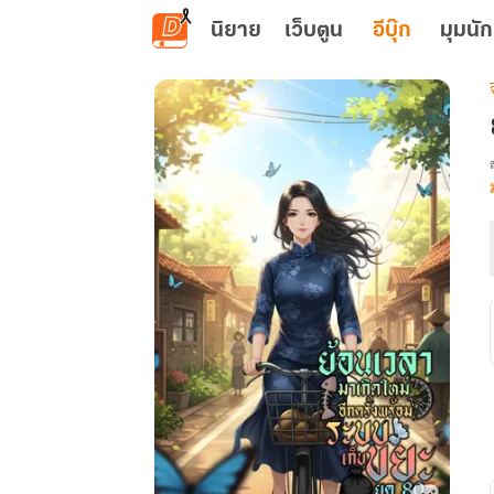
ข้ามไปยังเนื้อหาหลัก
นิยาย
เว็บตูน
อีบุ๊ก
มุมนัก
เ