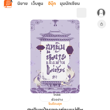
ข้ามไปยังเนื้อหาหลัก
นิยาย
เว็บตูน
อีบุ๊ก
มุมนักเขียน
โหลด
ฮู
ตัวอย่าง
หยิน
จีนย้อนยุค
หม้าย