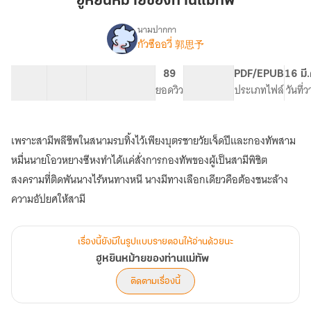
ฮูหยินหม้ายของท่านแม่ทัพ
ของ
ท่าน
นามปากกา
กัวซืออวี่ 郭思予
เรื่อง
แม่ทัพ
ฮู
หยิน
26 ตอน
50.53K
215
89
PG ทั่วไป
PDF/EPUB
16 มี
หม้าย
สารบัญ
จำนวนคำ
จำนวนหน้า (A5)
ยอดวิว
ระดับเนื้อหา
ประเภทไฟล์
วันที่
ของ
ท่าน
แม่ทัพ
เพราะสามีพลีชีพในสนามรบทิ้งไว้เพียงบุตรชายวัยเจ็ดปีและกองทัพสาม
หมื่นนายโอวหยางซีหงทำได้แค่สั่งการกองทัพของผู้เป็นสามีพิชิต
สงครามที่ติดพันนางไร้หนทางหนี นางมีทางเลือกเดียวคือต้องชนะล้าง
ความอัปยศให้สามี
เรื่องนี้ยังมีในรูปแบบรายตอนให้อ่านด้วยนะ
ฮูหยินหม้ายของท่านแม่ทัพ
ติดตามเรื่องนี้