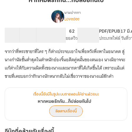
หากหมดรักกัน...ก็ปล่อยกันไป
กัน...ก็
ปล่อย
นามปากกา
Lovedee
เรื่อง
กัน
หาก
ไป
หมด
27 ตอน
36.17K
209
62
PG ทั่วไป
PDF/EPUB
17 มี
รัก
สารบัญ
จำนวนคำ
จำนวนหน้า (A5)
ยอดวิว
ระดับเนื้อหา
ประเภทไฟล์
วันที่
กัน...ก็
ปล่อย
จากว่าที่พระชายาที่ใคร ๆ ก็ต่างประจบเอาใจเพื่อหวังพึ่งพาในอนาคต สู่
กัน
ไป
นางกำนัลขั้นต่ำสุดในตำหนักอ๋องจิ้นอดีตคู่หมั้นของตนเอง นางมิอาจจะ
แก้ต่างให้กับความผิดทั้งของนางและมารดาที่ได้เกิดขึ้นได้ เพราะแม้แต่
ชายที่เคยบอกว่ารักนางนักหนากลับไม่เชื่อวาจาของนางแม้สักคำ
เรื่องนี้ยังมีในรูปแบบรายตอนให้อ่านด้วยนะ
หากหมดรักกัน...ก็ปล่อยกันไป
ติดตามเรื่องนี้
อีบุ๊กที่คล้ายกับเรื่องนี้