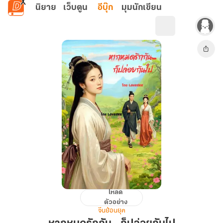
ข้ามไปยังเนื้อหาหลัก
นิยาย
เว็บตูน
อีบุ๊ก
มุมนักเขียน
โหลด
หาก
ตัวอย่าง
หมด
จีนย้อนยุค
รัก