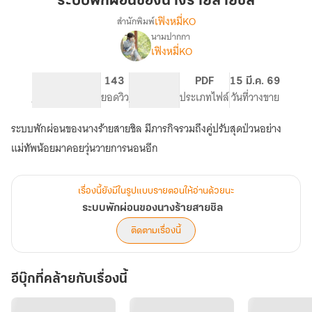
ระบบพักผ่อนของนางร้ายสายชิล
ของ
เฟิงหมี่KO
สำนักพิมพ์
นาง
นามปากกา
เรื่อง
ร้าย
เฟิงหมี่KO
ระบบ
สาย
พัก
ชิล
ผ่อน
416
143
PG ทั่วไป
PDF
15 มี.ค. 69
ของ
จำนวนหน้า (A5)
ยอดวิว
ระดับเนื้อหา
ประเภทไฟล์
วันที่วางขาย
นาง
ร้าย
ระบบพักผ่อนของนางร้ายสายชิล มีภารกิจรวมถึงคู่ปรับสุดป่วนอย่าง
สาย
แม่ทัพน้อยมาคอยวุ่นวายการนอนอีก
ชิล
เรื่องนี้ยังมีในรูปแบบรายตอนให้อ่านด้วยนะ
ระบบพักผ่อนของนางร้ายสายชิล
ติดตามเรื่องนี้
อีบุ๊กที่คล้ายกับเรื่องนี้