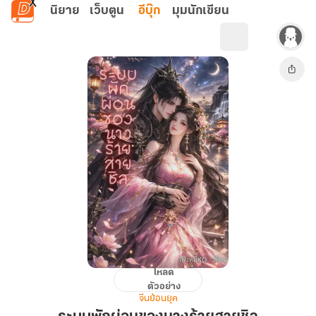
ข้ามไปยังเนื้อหาหลัก
นิยาย
เว็บตูน
อีบุ๊ก
มุมนักเขียน
โหลด
ระบบ
ตัวอย่าง
พัก
จีนย้อนยุค
ผ่อน