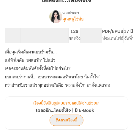
เผลอรัก...โดยตั้งใจ
นามปากกา
คุณหนูไข่ห่อ
เรื่อง
เผลอ
รัก...โดย
53 ตอน
124.63K
622
129
PG ทั่วไป
PDF/EPUB
17 ม
ตั้งใจ
สารบัญ
จำนวนคำ
จำนวนหน้า (A5)
ยอดวิว
ระดับเนื้อหา
ประเภทไฟล์
วันที
|
มี
เมื่อจุดเริ่มต้นมาแบบข้ามขั้น...
E-
Book
แต่หัวใจดัน ‘เผลอรัก’ ไปแล้ว
เธอจะสานสัมพันธ์ครั้งนี้ต่อไปอย่างไร?
บอกเลยว่างานนี้... เธออาจจะเผลอรักเขาโดย ‘ไม่ตั้งใจ’
ทว่าสำหรับเขาแล้ว ทุกอย่างมันคือ ‘ความตั้งใจ’ มาตั้งแต่แรก!
เรื่องนี้ยังมีในรูปแบบรายตอนให้อ่านด้วยนะ
เผลอรัก...โดยตั้งใจ | มี E-Book
ติดตามเรื่องนี้