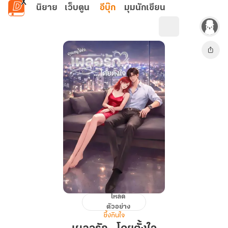
ข้ามไปยังเนื้อหาหลัก
นิยาย
เว็บตูน
อีบุ๊ก
มุมนักเขียน
โหลด
เผลอ
ตัวอย่าง
รัก...โดย
ซึ้งกินใจ
ตั้งใจ