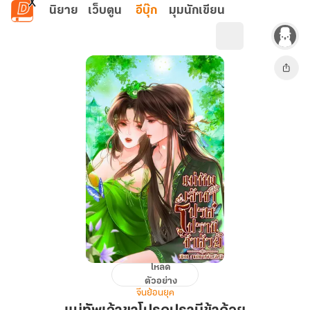
ข้ามไปยังเนื้อหาหลัก
นิยาย
เว็บตูน
อีบุ๊ก
มุมนักเขียน
โหลด
แม่ทัพ
ตัวอย่าง
เจ้าขา
จีนย้อนยุค
โปรด