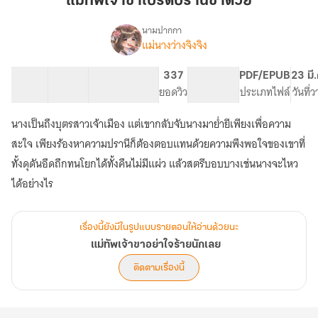
แม่ทัพเจ้าขาโปรดปรานีข้าด้วย
ปรานี
ข้า
นามปากกา
แม่นางว่างจิงจิง
เรื่อง
ด้วย
แม่ทัพ
เจ้าขา
19 ตอน
21.16K
171
337
PG ทั่วไป
PDF/EPUB
23 มี
อย่า
สารบัญ
จำนวนคำ
จำนวนหน้า (A5)
ยอดวิว
ระดับเนื้อหา
ประเภทไฟล์
วันที่
ใจร้าย
นัก
นางเป็นถึงบุตรสาวเจ้าเมือง แต่เขากลับจับนางมาย่ำยีเพียงเพื่อความ
เลย
สะใจ เพียงร้องหาความปรานีก็ต้องตอบแทนด้วยความพึงพอใจของเขาที่
ทั้งดุดันอึดถึกทนโยกได้ทั้งคืนไม่มีแผ่ว แล้วสตรีบอบบางเช่นนางจะไหว
ได้อย่างไร
เรื่องนี้ยังมีในรูปแบบรายตอนให้อ่านด้วยนะ
แม่ทัพเจ้าขาอย่าใจร้ายนักเลย
ติดตามเรื่องนี้