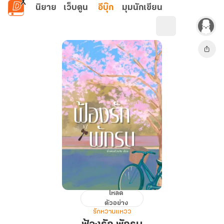
ข้ามไปยังเนื้อหาหลัก
นิยาย
เว็บตูน
อีบุ๊ก
มุมนักเขียน
โหลด
ฟ้อง
ตัวอย่าง
รัก
รักหวานแหวว
พัก