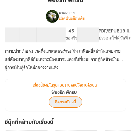
ฟ้องรัก พักรบ
รบ
นามปากกา
เม็ดฝนเดือนสิบ
เรื่อง
ฟ้อง
รัก
31 ตอน
91.7K
408
45
PG ทั่วไป
PDF/EPUB
19 มี
พัก
สารบัญ
จำนวนคำ
จำนวนหน้า (A5)
ยอดวิว
ระดับเนื้อหา
ประเภทไฟล์
วันที่
รบ
ทนายปากร้าย vs เวดดิ้งแพลนเนอร์จอมฝัน เกลียดขี้หน้ากันแทบตาย
แต่ต้องมาญาติดีกันเพราะน้องเขาจะแต่งกับพี่เธอ! จากคู่กัดข้างบ้าน...
สู่การเป็นคู่รักใหม่กลางงานแต่ง!
เรื่องนี้ยังมีในรูปแบบรายตอนให้อ่านด้วยนะ
ฟ้องรัก พักรบ
ติดตามเรื่องนี้
อีบุ๊กที่คล้ายกับเรื่องนี้