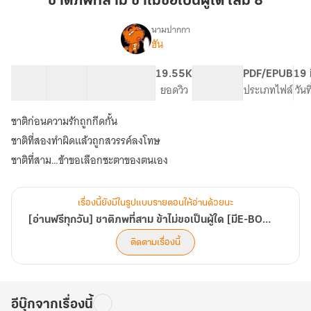
ชาติภพที่สาม ข้าไม่ขอเป็นผู้ใด เล่ม 8
สาม
ข้า
นามปากกา
ฮัน
[อ่าน
ไม่
เรื่อง
ฟรี
ขอ
ทุก
15 ตอน
25.25K
150
19.55K
PG ทั่วไป
PDF/EPUB
19 
เป็น
วัน]
สารบัญ
จำนวนคำ
จำนวนหน้า (A5)
ยอดวิว
ระดับเนื้อหา
ประเภทไฟล์
วันท
ผู้
ชาติ
ใด
ภพ
ชาติก่อนความรักถูกกีดกั้น
ที่
เล่ม
ชาติที่สองทำผิดแล้วถูกสวรรค์ลงโทษ
สาม
8
ข้า
ชาติที่สาม…ข้าขอเลือกชะตาของตนเอง
ไม่
ขอ
เป็น
เรื่องนี้ยังมีในรูปแบบรายตอนให้อ่านด้วยนะ
ผู้
[อ่านฟรีทุกวัน] ชาติภพที่สาม ข้าไม่ขอเป็นผู้ใด [มีE-BOOK]
ใด
[มีE-
ติดตามเรื่องนี้
BOOK]
อีบุ๊กจากเรื่องนี้