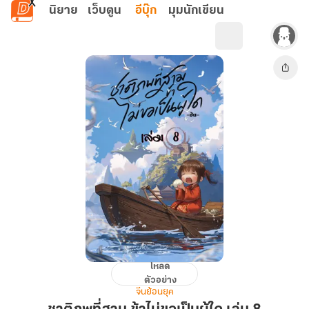
ข้ามไปยังเนื้อหาหลัก
นิยาย
เว็บตูน
อีบุ๊ก
มุมนักเขียน
โหลด
ชาติ
ตัวอย่าง
ภพ
จีนย้อนยุค
ที่