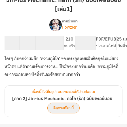
Jin-ius Mechanic: กลไก (รัก) ฉบับเพลย์บอย
กลไก
[เล่ม1]
(รัก)
ฉบับ
นามปากกา
เพลย์บอย
Howzler
[ภาค
เรื่อง
[เล่ม1]
2]
Jin-
30 ตอน
50.91K
248
210
PG ทั่วไป
PDF/EPUB
25 เม
ius
สารบัญ
จำนวนคำ
จำนวนหน้า (A5)
ยอดวิว
ระดับเนื้อหา
ประเภทไฟล์
วันที
Mechanic:
กลไก
ใครๆ ก็บอกว่าผมคือ ‘ความภูมิใจ’ ของตระกูลเตชะสิทธิสกุลในแง่ของ
(รัก)
หน้าตา แต่ถ้าถามเรื่องการงาน... ป๊ามักจะบอกว่าผมคือ ‘ความภูมิใจที่
ฉบับ
เพลย์บอย
อยากจะถอนหายใจทิ้งวันละร้อยรอบ’ มากกว่า
เรื่องนี้ยังมีในรูปแบบรายตอนให้อ่านด้วยนะ
[ภาค 2] Jin-ius Mechanic: กลไก (รัก) ฉบับเพลย์บอย
ติดตามเรื่องนี้