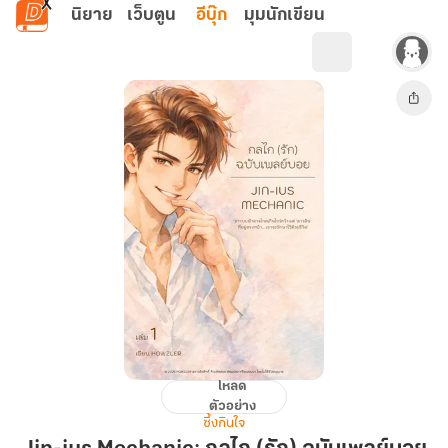
ข้ามไปยังเนื้อหาหลัก
นิยาย
เว็บตูน
อีบุ๊ก
มุมนักเขียน
โหลด
Jin-
ตัวอย่าง
ius
ซึ้งกินใจ
Mechanic: