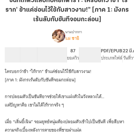
"ขันทีเก๊ตัวแสบกับหยกดารา : ใครบอกว่าข้า 'ไร้
แสบ
ราก' ข้าแค่ซ่อนไว้ใช้กับสาวงาม!" [ภาค 1: มังกร
กับ
หยก
เร้นลับกับขันทีจอมกะล่อน]
ดารา
นามปากกา
:
sai ซาอิ
"ขันที
เรื่อง
ใคร
เก๊
บอก
ตัว
61 ตอน
42.64K
325
87
PG ทั่วไป
PDF/EPUB
22 มี
ว่า
แสบ
สารบัญ
จำนวนคำ
จำนวนหน้า (A5)
ยอดวิว
ระดับเนื้อหา
ประเภทไฟล์
วันที่
กับ
ข้า
หยก
'ไร้
ใครบอกว่าข้า “ไร้ราก” ข้าแค่ซ่อนไว้ใช้กับสาวงาม!
ดารา
ราก'
[ภาค 1: มังกรเร้นลับกับขันทีจอมกะล่อน]
:
ข้า
ใคร
แค่
บอก
การปลอมตัวเป็นขันทีอาจช่วยให้เขาแฝงตัวในวังหลวงได้…
ว่า
ซ่อน
ข้า
แต่ปัญหาคือ เขาไม่ได้ไร้รากจริง ๆ
ไว้
'ไร้
ใช้
ราก'
กับ
เมื่อ “เสิ่นอี้เฉิน” จอมยุทธ์หนุ่มต้องปลอมตัวเข้าไปเป็นขันที เพื่อสืบหา
ข้า
สาว
แค่
ความจริงเบื้องหลังการตายของพี่ชายฝาแฝด