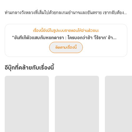
ซ่อน
งาม!"
ไว้
[ภาค
ใช้
ท่ามกลางวังหลวงที่เต็มไปด้วยกลเกมอำนาจและอันตราย เขากลับต้อง
1:
กับ
เข้าไปพัวพันกับหญิงงามมากมาย ไม่ว่าจะเป็นองค์หญิงผู้เอาแต่ใจ
มังกร
สาว
เร้น
องครักษ์สาวผู้เย็นชา หรือหมอหลวงที่กุมความลับของราชสำนัก
งาม!"
เรื่องนี้ยังมีในรูปแบบรายตอนให้อ่านด้วยนะ
ลับ
เมื่อความจริงว่าเขา “ไม่ใช่ขันทีจริง” อาจถูกเปิดเผยได้ทุกเมื่อ
"ขันทีเก๊ตัวแสบกับหยกดารา : ใครบอกว่าข้า 'ไร้ราก' ข้าแค่ซ่อนไว้ใช้กับสาวงาม!"
กับ
ติดตามเรื่องนี้
ขันที
เสิ่นอี้เฉินจะเอาตัวรอดจากสถานการณ์ที่กลืนไม่เข้าคายไม่ออกนี้ได้
จอม
อย่างไร?
กะล่อน]
อีบุ๊กที่คล้ายกับเรื่องนี้
ภายในเล่ม
• เนื้อเรื่องหลัก 52 ตอน
• ตอนพิเศษ 3 ตอนเฉพาะใน eBook
• Artbook ตัวละคร พร้อมภาพประกอบ 3D และภาพรวมท้ายเล่ม
นิยายจีนโบราณแนว Comedy + Harem ที่เต็มไปด้วยกลเกมในวังหลวง
ความลับ และสถานการณ์ชวนปวดหัวของ “ขันทีปลอม”