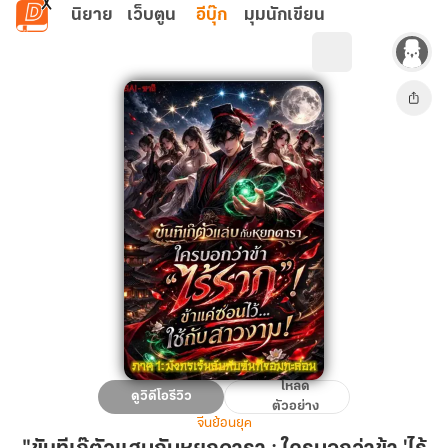
ข้ามไปยังเนื้อหาหลัก
นิยาย
เว็บตูน
อีบุ๊ก
มุมนักเขียน
โหลด
"ขันที
ดูวิดีโอรีวิว
ตัวอย่าง
เก๊
จีนย้อนยุค
ตัว