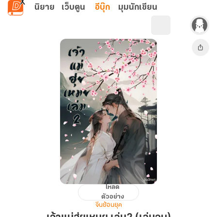
ข้ามไปยังเนื้อหาหลัก
นิยาย
เว็บตูน
อีบุ๊ก
มุมนักเขียน
โหลด
เจ้า
ตัวอย่าง
แม่
จีนย้อนยุค
ฮุ่ย