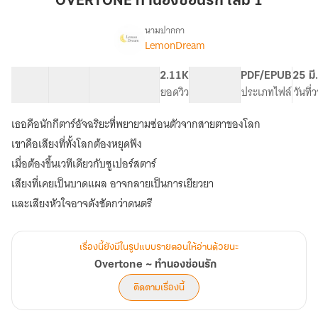
OVERTONE ทำนองซ่อนรัก เล่ม 1
รัก
เล่ม
นามปากกา
LemonDream
Overtone
1
เรื่อง
~
ทำนอง
30 ตอน
108.6K
574
2.11K
PG ทั่วไป
PDF/EPUB
25 มี
ซ่อน
สารบัญ
จำนวนคำ
จำนวนหน้า (A5)
ยอดวิว
ระดับเนื้อหา
ประเภทไฟล์
วันที
รัก
เธอคือนักกีตาร์อัจฉริยะที่พยายามซ่อนตัวจากสายตาของโลก
เขาคือเสียงที่ทั้งโลกต้องหยุดฟัง
เมื่อต้องขึ้นเวทีเดียวกับซูเปอร์สตาร์
เสียงที่เคยเป็นบาดแผล อาจกลายเป็นการเยียวยา
และเสียงหัวใจอาจดังชัดกว่าดนตรี
เรื่องนี้ยังมีในรูปแบบรายตอนให้อ่านด้วยนะ
Overtone ~ ทำนองซ่อนรัก
ติดตามเรื่องนี้