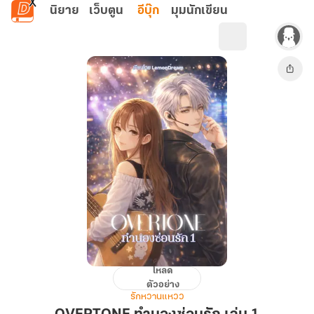
ข้ามไปยังเนื้อหาหลัก
นิยาย
เว็บตูน
อีบุ๊ก
มุมนักเขียน
โหลด
OVERTONE
ตัวอย่าง
ทำนอง
รักหวานแหวว
ซ่อน