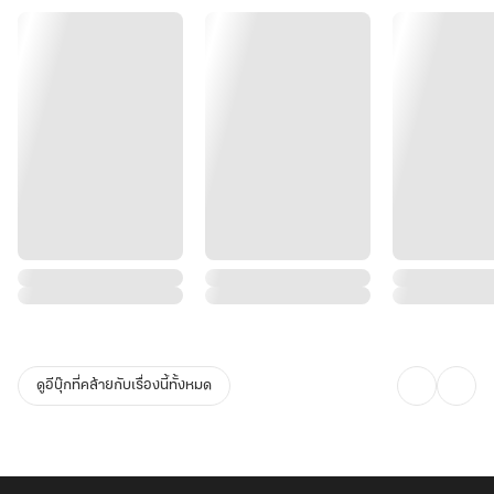
ดูอีบุ๊กที่คล้ายกับเรื่องนี้ทั้งหมด