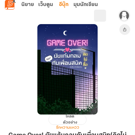
ข้ามไปยังเนื้อหาหลัก
นิยาย
เว็บตูน
อีบุ๊ก
มุมนักเขียน
โหลด
Game
ตัวอย่าง
Over!
รักหวานแหวว
ยัย