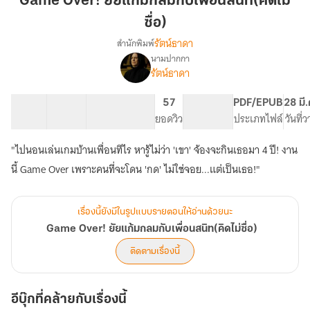
Game Over! ยัยแก้มกลมกับเพื่อนสนิท(คิดไม่
แก้ม
ซื่อ)
กลม
รัตน์ธาดา
สำนักพิมพ์
กับ
นามปากกา
เพื่อน
Game
เรื่อง
รัตน์ธาดา
สนิท(คิด
Over!
ยัย
ไม่
26 ตอน
62.92K
335
57
PG ทั่วไป
PDF/EPUB
28 มี
แก้ม
ซื่อ)
สารบัญ
จำนวนคำ
จำนวนหน้า (A5)
ยอดวิว
ระดับเนื้อหา
ประเภทไฟล์
วันที่
กลม
กับ
เพื่อน
"ไปนอนเล่นเกมบ้านเพื่อนทีไร หารู้ไม่ว่า 'เขา' จ้องจะกินเธอมา 4 ปี! งาน
สนิท(คิด
นี้ Game Over เพราะคนที่จะโดน 'กด' ไม่ใช่จอย...แต่เป็นเธอ!"
ไม่
ซื่อ)
เรื่องนี้ยังมีในรูปแบบรายตอนให้อ่านด้วยนะ
Game Over! ยัยแก้มกลมกับเพื่อนสนิท(คิดไม่ซื่อ)
ติดตามเรื่องนี้
อีบุ๊กที่คล้ายกับเรื่องนี้