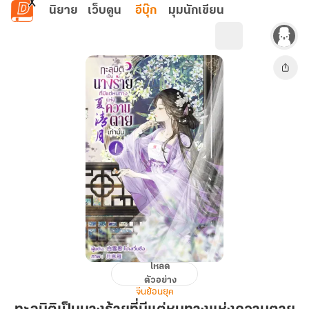
ข้ามไปยังเนื้อหาหลัก
นิยาย
เว็บตูน
อีบุ๊ก
มุมนักเขียน
โหลด
ทะลุ
ตัวอย่าง
มิติ
จีนย้อนยุค
เป็น