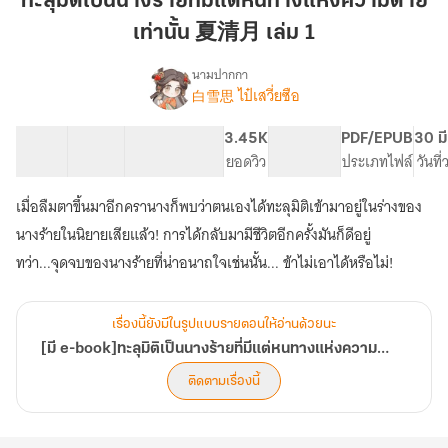
ทะลุมิติเป็นนางร้ายที่มีแต่หนทางแห่งความตาย
นาง
เท่านั้น 夏清月 เล่ม 1
ร้าย
ที่
นามปากกา
มี
白雪思 ไป๋เสวี่ยซือ
[มี
เรื่อง
แต่
e-
book]ทะลุ
หนทาง
32 ตอน
68.44K
283
3.45K
PG ทั่วไป
PDF/EPUB
30 มี
มิติ
สารบัญ
จำนวนคำ
แห่ง
จำนวนหน้า (A5)
ยอดวิว
ระดับเนื้อหา
ประเภทไฟล์
วันที
เป็น
ความ
นาง
เมื่อลืมตาขึ้นมาอีกครานางก็พบว่าตนเองได้ทะลุมิติเข้ามาอยู่ในร่างของ
ตาย
ร้าย
เท่านั้น
นางร้ายในนิยายเสียแล้ว! การได้กลับมามีชีวิตอีกครั้งมันก็ดีอยู่
ที่
มี
夏
ทว่า...จุดจบของนางร้ายที่น่าอนาถใจเช่นนั้น... ข้าไม่เอาได้หรือไม่!
แต่
清
หนทาง
月
แห่ง
เรื่องนี้ยังมีในรูปแบบรายตอนให้อ่านด้วยนะ
เล่ม
ความ
1
[มี e-book]ทะลุมิติเป็นนางร้ายที่มีแต่หนทางแห่งความตายเท่านั้น 夏清月
ตาย
เท่านั้น
ติดตามเรื่องนี้
夏
清
月