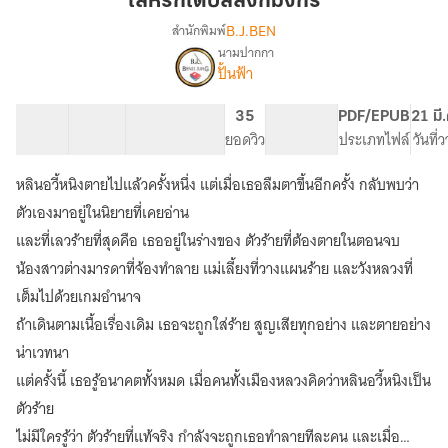
เล่ห์รักใต้บัลลังก์มังกร
บัลลังก์
B.J.BEN
สำนักพิมพ์
มังกร
นามปากกา
เรื่อง
ปั้นฟ้า
เล่ห์
รัก
ใต้
33 ตอน
33.9K
431
35
PG ทั่วไป
PDF/EPUB
21 มี
บัลลังก์
สารบัญ
จำนวนคำ
จำนวนหน้า (A5)
ยอดวิว
ระดับเนื้อหา
ประเภทไฟล์
วันที่
มังกร
หลินอวี้หนิงตายไปแล้วครั้งหนึ่ง แต่เมื่อเธอลืมตาขึ้นอีกครั้ง กลับพบว่า
ตัวเองมาอยู่ในนิยายที่เคยอ่าน
และที่เลวร้ายที่สุดคือ เธออยู่ในร่างของ ตัวร้ายที่ต้องตายในตอนจบ
น้องสาวต่างมารดาที่จ้องทำลาย แม่เลี้ยงที่วางแผนร้าย และวังหลวงที่
เต็มไปด้วยเกมอำนาจ
ถ้าเดินตามเนื้อเรื่องเดิม เธอจะถูกใส่ร้าย สูญเสียทุกอย่าง และตายอย่าง
น่าเวทนา
แต่ครั้งนี้ เธอรู้อนาคตทั้งหมด เมื่อคนทั้งเมืองหลวงคิดว่าหลินอวี้หนิงเป็น
ตัวร้าย
ไม่มีใครรู้ว่า ตัวร้ายที่แท้จริง กำลังจะถูกเธอทำลายทีละคน และเมื่อ