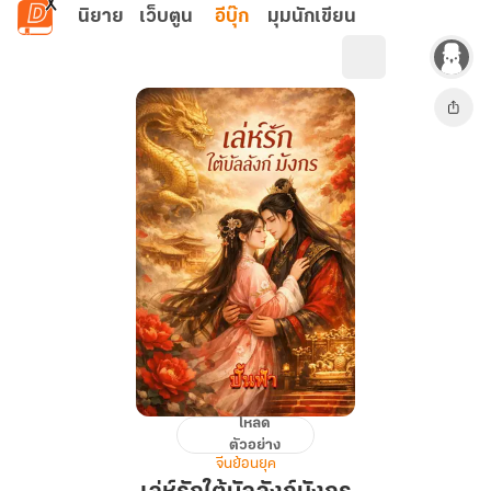
ข้ามไปยังเนื้อหาหลัก
นิยาย
เว็บตูน
อีบุ๊ก
มุมนักเขียน
โหลด
เล่ห์
ตัวอย่าง
รัก
จีนย้อนยุค
ใต้