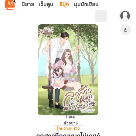
ข้ามไปยังเนื้อหาหลัก
นิยาย
เว็บตูน
อีบุ๊ก
มุมนักเขียน
โหลด
ลูกสาว
ตัวอย่าง
ที่
รักหวานแหวว
คุณ