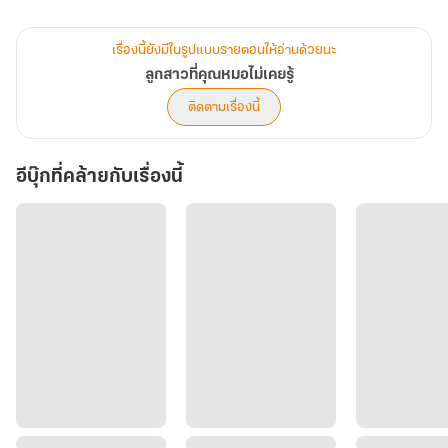
ความแสบนางไม่เคยแพ้ใคร ชนะเลิศทุกรายการ มีมีมในทุกตอน ช็อตฟีล
พ่อกับแม่ตลอด
เรื่องนี้ยังมีในรูปแบบรายตอนให้อ่านด้วยนะ
ลูกสาวที่คุณหมอไม่เคยรู้
พ่อเจตน์เป็นหมอภูมิแพ้ อายุ 32 ปี
ติดตามเรื่องนี้
แม่ปิ่นอดีตเคยเป็นพี่เลี้ยงให้ลูกดารา อายุ 24 ปี
อีบุ๊กที่คล้ายกับเรื่องนี้
ส่วนเด็กหญิงปลายฝนนั้นชีเป็นนางเงือกน้อย (อายุ 3 ขวบครึ่ง)
*มาชวนให้รักเด็กหลงเด็กไปด้วยกันค่ะ
*นางเอกเรื่องนี้คือเด็กหญิงปลายฝน
#เป็นนิยายที่อยู่ในซีรีส์ ลูกหมอไงจะใครล่ะ ซึ่งนิดเขียนร่วมกันกับเพื่อน
นักเขียนอีกสามท่าน
1. เรื่อง ลูกสาวที่คุณหมอไม่เคยรู้ เขียนโดย Nidchynoi (เรื่องนี้)
2. เรื่อง ของแถมจากรุ่นพี่ และ ของฟรีจากรุ่นน้อง เขียนโดย รันนารา (มี