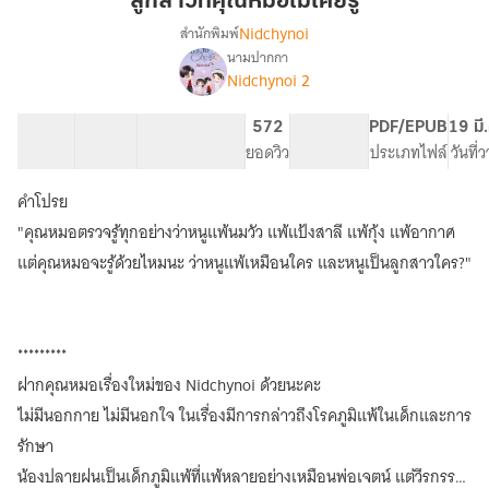
ลูกสาวที่คุณหมอไม่เคยรู้
หมอ
Nidchynoi
สำนักพิมพ์
ไม่
นามปากกา
เรื่อง
เคย
Nidchynoi 2
ลูกสาว
รู้
ที่
คุณ
35 ตอน
77.16K
416
572
PG ทั่วไป
PDF/EPUB
19 มี
หมอ
สารบัญ
จำนวนคำ
จำนวนหน้า (A5)
ยอดวิว
ระดับเนื้อหา
ประเภทไฟล์
วันที่
ไม่
เคย
คำโปรย
รู้
"คุณหมอตรวจรู้ทุกอย่างว่าหนูแพ้นมวัว แพ้แป้งสาลี แพ้กุ้ง แพ้อากาศ
แต่คุณหมอจะรู้ด้วยไหมนะ ว่าหนูแพ้เหมือนใคร และหนูเป็นลูกสาวใคร?"
*********
ฝากคุณหมอเรื่องใหม่ของ Nidchynoi ด้วยนะคะ
ไม่มีนอกกาย ไม่มีนอกใจ ในเรื่องมีการกล่าวถึงโรคภูมิแพ้ในเด็กและการ
รักษา
น้องปลายฝนเป็นเด็กภูมิแพ้ที่แพ้หลายอย่างเหมือนพ่อเจตน์ แต่วีรกรรม