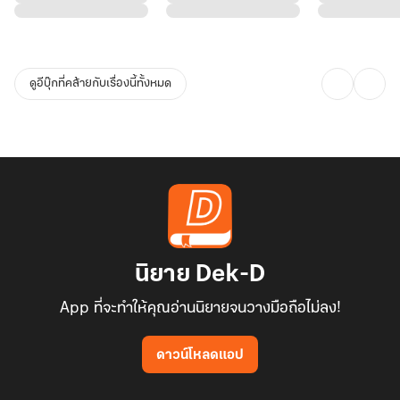
E-book แล้ว)
3. เรื่อง หมอร้ายฝากรัก เขียนโดย ขจีศรีสมร (มี E-book แล้ว)
4. เรื่อง เด็กเลี้ยงของอาหมอ เขียนโดย PM.1568 (เร็ว ๆ นี้)
ดูอีบุ๊กที่คล้ายกับเรื่องนี้ทั้งหมด
สปอยล์เนื้อหาบางส่วน
" อย่าคิดว่าเป็นคนฉวย ต้องฉ่องกระจก อะอ้าว เป็นแองเจิ้ล"
จินตนาการของเด็กไม่ควรถูกปิดกั้น ยามนี้เด็กหญิงแก้มซาลาเปานัยน์ตา
เป็นประกายวาววับ ขยับตัวกลม ๆ มือป้อม ๆ แกว่งไปมา ลำขาอันอุดมไป
ด้วยเนื้อนิ่มก้าวผิดจังหวะแต่เต็มไปด้วยความตั้งใจ ร้องเต้นเต็มพลังเกิบ
นิยาย Dek-D
(รองเท้า)
App ที่จะทำให้คุณอ่านนิยายจนวางมือถือไม่ลง!
"แม่ขา ปลายฝนลักจูลี่ไหมคะ"
ชอบความที่เอียงหน้าถามแม่ หัวเราะคิก ๆ มีความสุขยามโยกลงจังหวะ
ดาวน์โหลดแอป
พลาด แต่ยังเต้นต่อไม่แคร์สิ่งใดในโลกนี้
ตัวแค่นี้รู้จักคำว่าลักชูรีเสียด้วย ทั้งเพลงทั้งคำพูดคำจาทั้งหมดทั้งมวลที่