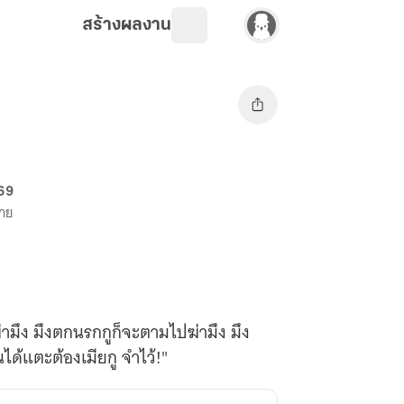
สร้างผลงาน
 69
ขาย
่ามึง มึงตกนรกกูก็จะตามไปฆ่ามึง มึง
นได้แตะต้องเมียกู จำไว้!"