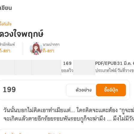
เขียน
ซึ้งกินใจ
ดวงใจพฤกษ์
สำนักพิมพ์
นามปากกา
ภิ-สรา
ภิ-สรา
รื่อง
ดวงใจ
พฤกษ์
56 ตอน
88.66K
468
169
PG ทั่วไป
PDF/EPUB
31 มี.ค.
[อ่าน
สารบัญ
จำนวนคำ
จำนวนหน้า (A5)
ยอดวิว
ระดับเนื้อหา
ประเภทไฟล์
วันที่วาง
ฟรี]
199
ตัวอย่าง
ซื้ออีบุ๊ก
วันนั้นบอกไม่คิดเอาทำเมียแต่... ใครคิดจะแตะต้อง "กูจะฆ
จะเกิดแล้วตายอีกร้อยรอบพันรอบกูก็จะฆ่ามึง ... มึงไม่มีวั