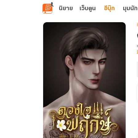
ข้ามไปยังเนื้อหาหลัก
นิยาย
เว็บตูน
อีบุ๊ก
มุมนัก
เ