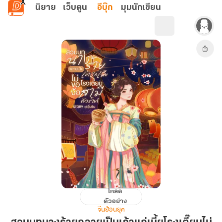
ข้ามไปยังเนื้อหาหลัก
นิยาย
เว็บตูน
อีบุ๊ก
มุมนักเขียน
โหลด
สวม
ตัวอย่าง
บท
จีนย้อนยุค
นาง