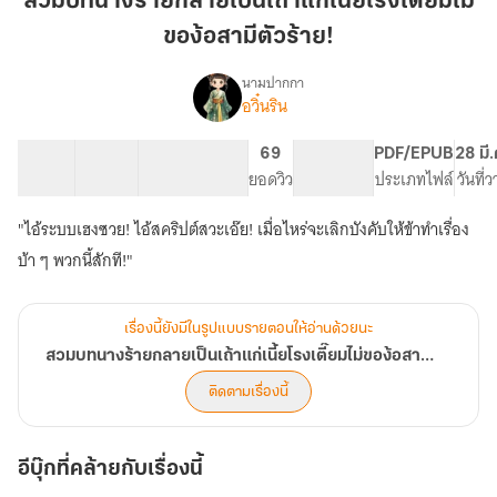
สวมบทนางร้ายกลายเป็นเถ้าแก่เนี้ยโรงเตี๊ยมไม่
ร้ายก
ของ้อสามีตัวร้าย!
ลาย
เป็น
นามปากกา
เถ้า
อวิ๋นริน
เรื่อง
สวม
แก่
บท
เนี้ย
23 ตอน
75.39K
421
69
PG ทั่วไป
PDF/EPUB
28 มี
นาง
สารบัญ
จำนวนคำ
โรงเตี๊ยม
จำนวนหน้า (A5)
ยอดวิว
ระดับเนื้อหา
ประเภทไฟล์
วันที่
ร้ายก
ไม่
ลาย
"ไอ้ระบบเฮงซวย! ไอ้สคริปต์สวะเอ๊ย! เมื่อไหร่จะเลิกบังคับให้ข้าทำเรื่อง
ของ้อ
เป็น
เถ้า
สามี
บ้า ๆ พวกนี้สักที!"
แก่
ตัว
เนี้ย
ร้าย!
โรงเตี๊ยม
เรื่องนี้ยังมีในรูปแบบรายตอนให้อ่านด้วยนะ
ไม่
สวมบทนางร้ายกลายเป็นเถ้าแก่เนี้ยโรงเตี๊ยมไม่ของ้อสามีตัวร้าย!
ของ้อ
สามี
ติดตามเรื่องนี้
ตัว
ร้าย!
อีบุ๊กที่คล้ายกับเรื่องนี้