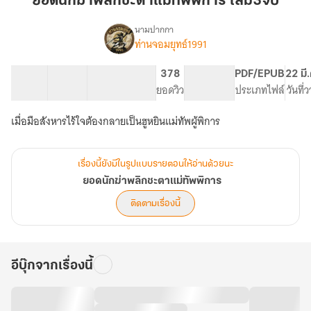
ยอดนักฆ่าพลิกชะตาแม่ทัพพิการ เล่ม3จบ
พลิก
ชะตา
นามปากกา
ท่านจอมยุทธ์1991
เรื่อง
แม่ทัพ
ยอด
พิการ
นัก
36 ตอน
45.02K
301
378
PG ทั่วไป
PDF/EPUB
22 มี
เล่ม3จบ
ฆ่า
สารบัญ
จำนวนคำ
จำนวนหน้า (A5)
ยอดวิว
ระดับเนื้อหา
ประเภทไฟล์
วันที่
พลิก
ชะตา
เมื่อมือสังหารไร้ใจต้องกลายเป็นฮูหยินแม่ทัพผู้พิการ
แม่ทัพ
พิการ
เรื่องนี้ยังมีในรูปแบบรายตอนให้อ่านด้วยนะ
ยอดนักฆ่าพลิกชะตาแม่ทัพพิการ
ติดตามเรื่องนี้
อีบุ๊กจากเรื่องนี้