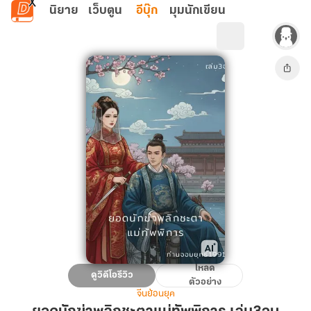
ข้ามไปยังเนื้อหาหลัก
นิยาย
เว็บตูน
อีบุ๊ก
มุมนักเขียน
โหลด
ยอด
ดูวิดีโอรีวิว
ตัวอย่าง
นัก
จีนย้อนยุค
ฆ่า