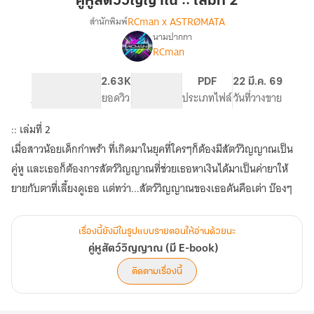
คู่หูสัตว์วิญญาณ :: เล่มที่ 2
::
RCman x ASTRØMATA
สำนักพิมพ์
เล่ม
นามปากกา
เรื่อง
ที่
RCman
คู่หู
2
สัตว์
วิญญาณ
286
2.63K
PG ทั่วไป
PDF
22 มี.ค. 69
(มี
จำนวนหน้า (A5)
ยอดวิว
ระดับเนื้อหา
ประเภทไฟล์
วันที่วางขาย
E-
book)
:: เล่มที่ 2
เมื่อสาวน้อยเด็กกำพร้า ที่เกิดมาในยุคที่ใครๆก็ต้องมีสัตว์วิญญาณเป็น
คู่หู และเธอก็ต้องการสัตว์วิญญาณที่ช่วยเธอหาเงินได้มาเป็นค่ายาให้
ยายกับตาที่เลี้ยงดูเธอ แต่ทว่า...สัตว์วิญญาณของเธอดันคือเต่า บ๊องๆ
เรื่องนี้ยังมีในรูปแบบรายตอนให้อ่านด้วยนะ
คู่หูสัตว์วิญญาณ (มี E-book)
ติดตามเรื่องนี้