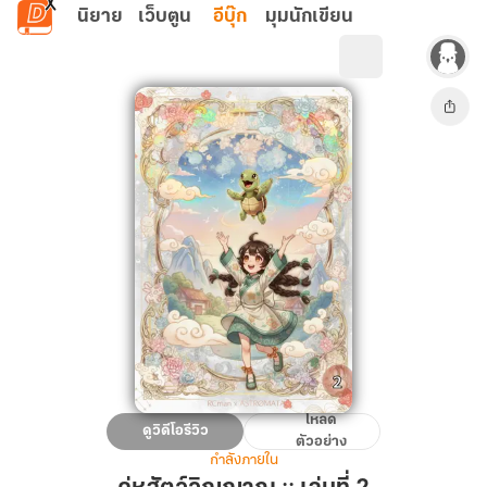
ข้ามไปยังเนื้อหาหลัก
นิยาย
เว็บตูน
อีบุ๊ก
มุมนักเขียน
โหลด
คู่หู
ดูวิดีโอรีวิว
ตัวอย่าง
สัตว์
กำลังภายใน
วิญญาณ