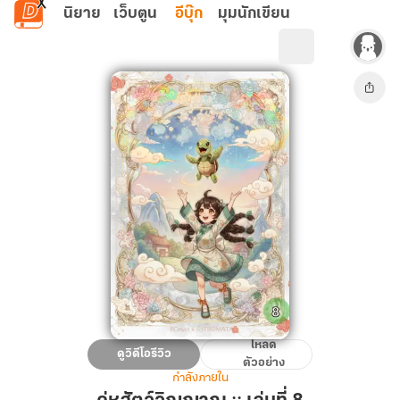
ข้ามไปยังเนื้อหาหลัก
นิยาย
เว็บตูน
อีบุ๊ก
มุมนักเขียน
โหลด
คู่หู
ดูวิดีโอรีวิว
ตัวอย่าง
สัตว์
กำลังภายใน
วิญญาณ