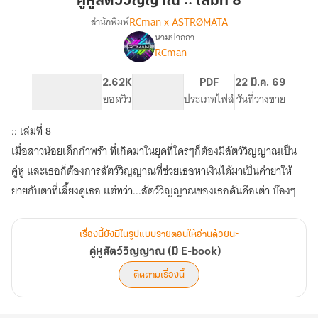
คู่หูสัตว์วิญญาณ :: เล่มที่ 8
::
RCman x ASTRØMATA
สำนักพิมพ์
เล่ม
นามปากกา
เรื่อง
ที่
RCman
คู่หู
8
สัตว์
วิญญาณ
321
2.62K
PG ทั่วไป
PDF
22 มี.ค. 69
(มี
จำนวนหน้า (A5)
ยอดวิว
ระดับเนื้อหา
ประเภทไฟล์
วันที่วางขาย
E-
book)
:: เล่มที่ 8
เมื่อสาวน้อยเด็กกำพร้า ที่เกิดมาในยุคที่ใครๆก็ต้องมีสัตว์วิญญาณเป็น
คู่หู และเธอก็ต้องการสัตว์วิญญาณที่ช่วยเธอหาเงินได้มาเป็นค่ายาให้
ยายกับตาที่เลี้ยงดูเธอ แต่ทว่า...สัตว์วิญญาณของเธอดันคือเต่า บ๊องๆ
เรื่องนี้ยังมีในรูปแบบรายตอนให้อ่านด้วยนะ
คู่หูสัตว์วิญญาณ (มี E-book)
ติดตามเรื่องนี้