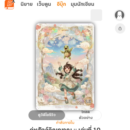
ข้ามไปยังเนื้อหาหลัก
นิยาย
เว็บตูน
อีบุ๊ก
มุมนักเขียน
โหลด
คู่หู
ดูวิดีโอรีวิว
ตัวอย่าง
สัตว์
กำลังภายใน
วิญญาณ