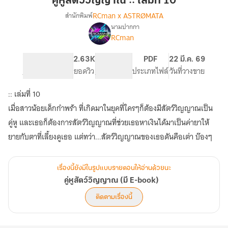
คู่หูสัตว์วิญญาณ :: เล่มที่ 10
::
RCman x ASTRØMATA
สำนักพิมพ์
เล่ม
นามปากกา
เรื่อง
ที่
RCman
คู่หู
10
สัตว์
วิญญาณ
298
2.63K
PG ทั่วไป
PDF
22 มี.ค. 69
(มี
จำนวนหน้า (A5)
ยอดวิว
ระดับเนื้อหา
ประเภทไฟล์
วันที่วางขาย
E-
book)
:: เล่มที่ 10
เมื่อสาวน้อยเด็กกำพร้า ที่เกิดมาในยุคที่ใครๆก็ต้องมีสัตว์วิญญาณเป็น
คู่หู และเธอก็ต้องการสัตว์วิญญาณที่ช่วยเธอหาเงินได้มาเป็นค่ายาให้
ยายกับตาที่เลี้ยงดูเธอ แต่ทว่า...สัตว์วิญญาณของเธอดันคือเต่า บ๊องๆ
เรื่องนี้ยังมีในรูปแบบรายตอนให้อ่านด้วยนะ
คู่หูสัตว์วิญญาณ (มี E-book)
ติดตามเรื่องนี้