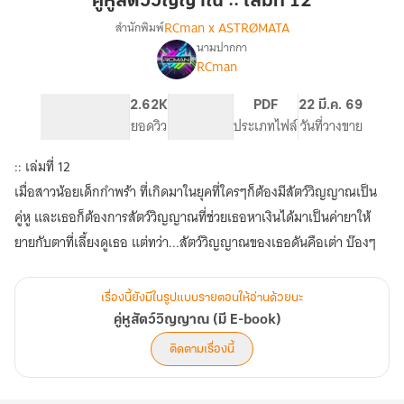
คู่หูสัตว์วิญญาณ :: เล่มที่ 12
::
RCman x ASTRØMATA
สำนักพิมพ์
เล่ม
นามปากกา
เรื่อง
ที่
RCman
คู่หู
12
สัตว์
วิญญาณ
302
2.62K
PG ทั่วไป
PDF
22 มี.ค. 69
(มี
จำนวนหน้า (A5)
ยอดวิว
ระดับเนื้อหา
ประเภทไฟล์
วันที่วางขาย
E-
book)
:: เล่มที่ 12
เมื่อสาวน้อยเด็กกำพร้า ที่เกิดมาในยุคที่ใครๆก็ต้องมีสัตว์วิญญาณเป็น
คู่หู และเธอก็ต้องการสัตว์วิญญาณที่ช่วยเธอหาเงินได้มาเป็นค่ายาให้
ยายกับตาที่เลี้ยงดูเธอ แต่ทว่า...สัตว์วิญญาณของเธอดันคือเต่า บ๊องๆ
เรื่องนี้ยังมีในรูปแบบรายตอนให้อ่านด้วยนะ
คู่หูสัตว์วิญญาณ (มี E-book)
ติดตามเรื่องนี้