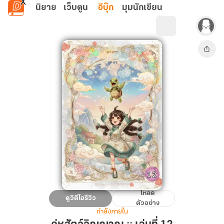
ข้ามไปยังเนื้อหาหลัก
นิยาย
เว็บตูน
อีบุ๊ก
มุมนักเขียน
โหลด
คู่หู
ดูวิดีโอรีวิว
ตัวอย่าง
สัตว์
กำลังภายใน
วิญญาณ