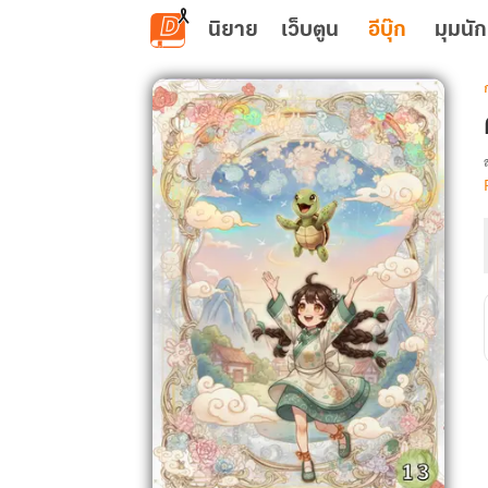
ข้ามไปยังเนื้อหาหลัก
นิยาย
เว็บตูน
อีบุ๊ก
มุมนัก
เ
ค