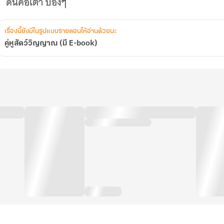
ดันคือเต่า บ๊องๆ
เรื่องนี้ยังมีในรูปแบบรายตอนให้อ่านด้วยนะ
คู่หูสัตว์วิญญาณ (มี E-book)