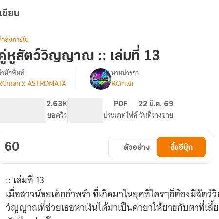
เขียน
กำลังภายใน
คู่หูสัตว์วิญญาณ :: เล่มที่ 13
สำนักพิมพ์
นามปากกา
RCman x ASTRØMATA
RCman
รื่อง
ู่หู
สัตว์
250
2.63K
PG ทั่วไป
PDF
22 มี.ค. 69
วิญญาณ
จำนวนหน้า (A5)
ยอดวิว
ระดับเนื้อหา
ประเภทไฟล์
วันที่วางขาย
(มี
E-
book)
60
ตัวอย่าง
ซื้ออีบุ๊ก
:: เล่มที่ 13
เมื่อสาวน้อยเด็กกำพร้า ที่เกิดมาในยุคที่ใครๆก็ต้องมีสัตว
วิญญาณที่ช่วยเธอหาเงินได้มาเป็นค่ายาให้ยายกับตาที่เลี้