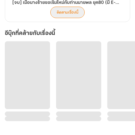
[จบ] เมื่อนางร้ายขอเริ่มใหม่กับท่านนายพล ยุค80 (มี E-Book)
ติดตามเรื่องนี้
อีบุ๊กที่คล้ายกับเรื่องนี้