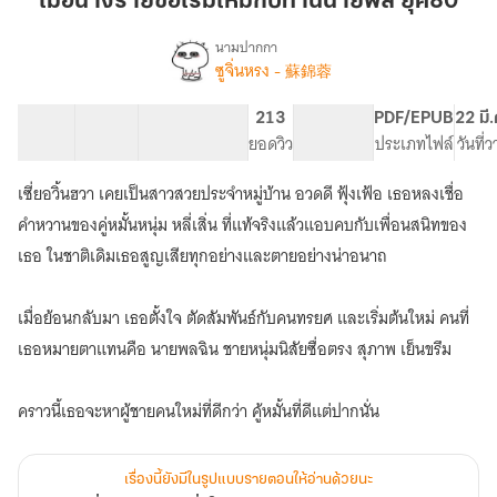
เมื่อนางร้ายขอเริ่มใหม่กับท่านนายพล ยุค80
ขอ
เริ่ม
นามปากกา
ซูจิ่นหรง - 蘇錦蓉
[จบ]
ใหม่
เรื่อง
เมื่อ
กับ
นาง
51 ตอน
57.15K
298
213
PG ทั่วไป
PDF/EPUB
22 มี
ท่าน
ร้าย
สารบัญ
จำนวนคำ
จำนวนหน้า (A5)
ยอดวิว
ระดับเนื้อหา
ประเภทไฟล์
วันที่
นาย
ขอ
พล
เริ่ม
เซี่ยอวิ้นฮวา เคยเป็นสาวสวยประจำหมู่บ้าน อวดดี ฟุ้งเฟ้อ เธอหลงเชื่อ
ใหม่
ยุค80
คำหวานของคู่หมั้นหนุ่ม หลี่เสิ่น ที่แท้จริงแล้วแอบคบกับเพื่อนสนิทของ
กับ
ท่าน
เธอ ในชาติเดิมเธอสูญเสียทุกอย่างและตายอย่างน่าอนาถ
นาย
พล
ยุค80
เมื่อย้อนกลับมา เธอตั้งใจ ตัดสัมพันธ์กับคนทรยศ และเริ่มต้นใหม่ คนที่
(มี
เธอหมายตาแทนคือ นายพลฉิน ชายหนุ่มนิสัยซื่อตรง สุภาพ เย็นขรึม
E-
Book)
คราวนี้เธอจะหาผู้ชายคนใหม่ที่ดีกว่า คู้หมั้นที่ดีแต่ปากนั่น
เรื่องนี้ยังมีในรูปแบบรายตอนให้อ่านด้วยนะ