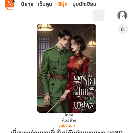
ข้ามไปยังเนื้อหาหลัก
นิยาย
เว็บตูน
อีบุ๊ก
มุมนักเขียน
โหลด
เมื่อ
ตัวอย่าง
นาง
จีนย้อนยุค
ร้าย