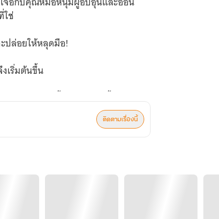
อิญเจอกับคุณหมอหนุ่มผู้อบอุ่นและอ่อน
่ใช่
อจะปล่อยให้หลุดมือ!
เริ่มต้นขึ้น
แสนอ่อนโยนคนนั้นถึงดูเย็นชาขึ้นมาได้
ติดตามเรื่องนี้
บ้าง?!