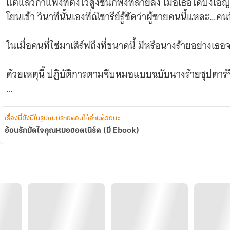
แต่แล้วกำแพงที่ตั้งไว้สูงชันก็พังทลายลง เมื่อเธอได้บังเ
โยนเข้า วินาทีนั้นเองที่ณิชารีย์รู้ชัดว่าผู้ชายคนนี้แหละ…คนที
ในเมื่อคนที่ใช่มาเสิร์ฟถึงที่ขนาดนี้ มีหรือนางร้ายอย่างเธ
ด้วยเหตุนี้ ปฏิบัติการตามจีบหมอแบบฉบับนางร้ายซุปตาร์จึง
ทว่าไม่รู้ทำไมพอเธอตัดสินใจรุกเข้าจริง ๆ คุณหมอหนุ่มผู้
เรื่องนี้ยังมีในรูปแบบรายตอนให้อ่านด้วยนะ
ทั้งสวย ทั้งยั่วขนาดนี้แล้ว คุณหมอขา...ทำไมถึงไม่สนใจกัน
อ้อนรักมัดใจคุณหมอฮอตเนิร์ด (มี Ebook)