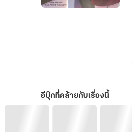
อ้อน
รัก
มัด
ใจ
คุณ
หมอ
ฮอต
เนิร์ด
อีบุ๊กที่คล้ายกับเรื่องนี้