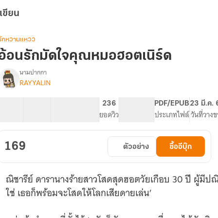
เขียน
รักหวานแหวว
อ้อนรักมัดใจคุณหมอฮอตเนิร์ด
นามปากกา
RAYYALIN
รื่อง
อ้อน
รัก
26 ตอน
62.67K
392
236
PG ทั่วไป
PDF/EPUB
23 มี.ค.
มัด
สารบัญ
จำนวนคำ
จำนวนหน้า (A5)
ยอดวิว
ระดับเนื้อหา
ประเภทไฟล์
วันที่วาง
ใจ
คุณ
หมอ
169
ตัวอย่าง
ซื้ออีบุ๊ก
ฮอต
เนิร์ด
(มี
ณิชารีย์ ดารานางร้ายสาวโสดสุดฮอตวัยเกือบ 30 ปี ผู้มีปณิท
Ebook)
ใช่ เธอก็พร้อมจะโสดให้โลกเสียดายเล่น’