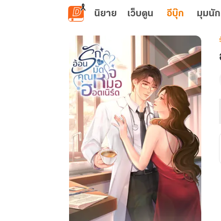
ข้ามไปยังเนื้อหาหลัก
นิยาย
เว็บตูน
อีบุ๊ก
มุมนัก
เ