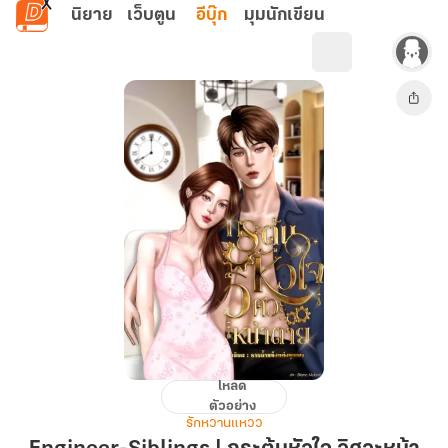
ข้ามไปยังเนื้อหาหลัก
นิยาย
เว็บตูน
อีบุ๊ก
มุมนักเขียน
โหลด
Engineer-
ตัวอย่าง
Siblings
รักหวานแหวว
|