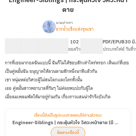
Engineer-Siblings | กระตุ้นหัวใจ วิศวะหน้า
กระตุ้น
ตาย
หัวใจ
วิศวะ
นามปากกา
หน้า
ธารน้ำแข็งแห่งขุนเขา
Engineer-
เรื่อง
ตาย
Siblings
|
35 ตอน
85.81K
565
102
PG ทั่วไป
PDF/EPUB
30 มี
กระตุ้น
สารบัญ
จำนวนคำ
จำนวนหน้า (A5)
ยอดวิว
ระดับเนื้อหา
ประเภทไฟล์
วันที่
หัวใจ
วิศวะ
การที่เธอมากอดฉันแบบนี้ ฉันก็ไม่ได้ชอบสักเท่าไหร่หรอก เห็นแก่ที่เธอ
หน้า
เป็นคู่หมั้นฉัน อนุญาตให้ลวนลามสักหนึ่งนาทีแล้วกัน
ตาย
(มี
เขา หนุ่มหล่อวิศวะผู้ไม่สนโลกและใครทั้งนั้น
Ebook)
เธอ คู่หมั้นสาวพยาบาลที่วันๆ ไม่ค่อยพบปะกับผู้ใด
เมื่อลมเพลมพัดให้มาอยู่ร่วมกัน เรื่องราวแสนน่ารักจึงบังเกิด
เรื่องนี้ยังมีในรูปแบบรายตอนให้อ่านด้วยนะ
Engineer-Siblings | กระตุ้นหัวใจ วิศวะหน้าตาย (มี Ebook)
ติดตามเรื่องนี้