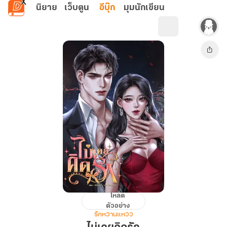
ข้ามไปยังเนื้อหาหลัก
นิยาย
เว็บตูน
อีบุ๊ก
มุมนักเขียน
โหลด
ไม่
ตัวอย่าง
เคย
รักหวานแหวว
คิด