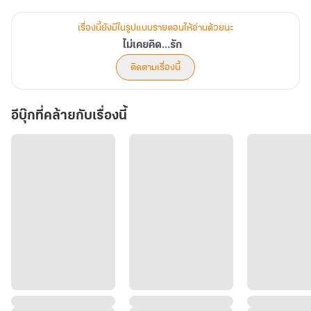
ควรรักตอนไหน หรือเพราะมองไปทางไหนเธอก็มีแต่ฉัตรฐากระมัง เมื่อ
เธอกลายเป็นที่ชังของญาติๆ แม้กระทั่งน้องสาวของตัวเอง
เรื่องนี้ยังมีในรูปแบบรายตอนให้อ่านด้วยนะ
จะสุข จะทุกข์ เธอก็มีเขารับฟัง แม้เขาจะไม่อยากฟังก็ตาม
ไม่เคยคิด…รัก
ติดตามเรื่องนี้
อีบุ๊กที่คล้ายกับเรื่องนี้