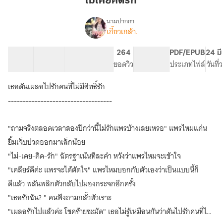
ไม่เคยคิดรัก
รัก
นามปากกา
เกี้ยวเกล้า.
เรื่อง
ไม่
เคย
37 ตอน
107.84K
511
264
PG ทั่วไป
PDF/EPUB
24 ม
คิด…
สารบัญ
จำนวนคำ
จำนวนหน้า (A5)
ยอดวิว
ระดับเนื้อหา
ประเภทไฟล์
วันที
รัก
เธอดันเผลอไปรักคนที่ไม่มีสิทธิ์รัก
-----------------------------------
"ถามจริงตลอดเวลาสองปีกว่านี้ไม่รักแพรบ้างเลยเหรอ" แพรไหมแค่น
ยิ้มเจ็บปวดออกมาเล็กน้อย
"ไม่-เคย-คิด-รัก" ฉัตรฐาเน้นทีละคำ หวังว่าแพรไหมจะเข้าใจ
"เคลียร์ดีค่ะ แพรจะได้ตัดใจ" แพรไหมบอกกับตัวเองว่าเป็นแบบนี้ก็
ดีแล้ว พลันพลิกตัวกลับไปมองกระจกอีกครั้ง
"เธอรักฉัน? " คนฟังถามกลั้วหัวเราะ
"เผลอรักไปแล้วค่ะ โชคร้ายชะมัด" เธอไม่รู้เหมือนกันว่าดันไปรักคนที่ไม่