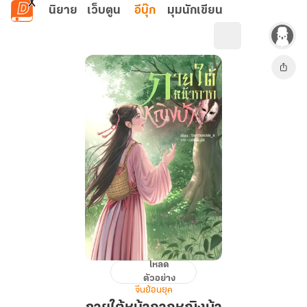
ข้ามไปยังเนื้อหาหลัก
นิยาย
เว็บตูน
อีบุ๊ก
มุมนักเขียน
โหลด
ภาย
ตัวอย่าง
ใต้
จีนย้อนยุค
หน้ากาก