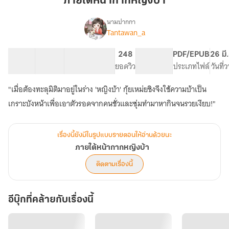
ภายใต้หน้ากากหญิงบ้า
หญิง
บ้า
นามปากกา
Tantawan_a
เรื่อง
ภาย
ใต้
40 ตอน
59.96K
329
248
PG ทั่วไป
PDF/EPUB
26 มี
หน้ากาก
สารบัญ
จำนวนคำ
จำนวนหน้า (A5)
ยอดวิว
ระดับเนื้อหา
ประเภทไฟล์
วันที่
หญิง
บ้า
"เมื่อต้องทะลุมิติมาอยู่ในร่าง 'หญิงบ้า' กุ้ยเหม่ยชิงจึงใช้ความบ้าเป็น
เกราะบังหน้าเพื่อเอาตัวรอดจากคนชั่วและซุ่มทำมาหากินจนรวยเงียบ!"
เรื่องนี้ยังมีในรูปแบบรายตอนให้อ่านด้วยนะ
ภายใต้หน้ากากหญิงบ้า
ติดตามเรื่องนี้
อีบุ๊กที่คล้ายกับเรื่องนี้