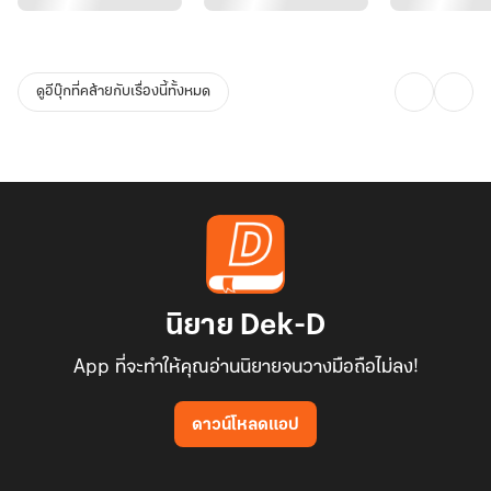
ร่างกายโบราณที่อ่อนแอไม่อาจแบกรับพลังของนักรบหน่วยรบพิเศษได้
ไป๋ลู่จึงยื่นข้อเสนอที่ไม่มีใครกล้าทำ "ข้าจะผ่าตัดปรับโครงสร้างร่างกาย
ดูอีบุ๊กที่คล้ายกับเรื่องนี้ทั้งหมด
และเส้นลมปราณให้ท่านใหม่ เปลี่ยนท่านจากแมวป่วยให้กลายเป็นมังกร
คลั่ง แลกกับการที่ท่านต้องเป็น โล่ และ ดาบ ให้ข้าขยี้ทุกคนที่กล้าขวาง
ทาง!"
จากหนึ่งศัลยแพทย์จอมเผด็จการ และหนึ่งผู้บัญชาการมัจจุราชเงามืด
พันธสัญญาเลือดถูกลงนามท่ามกลางกลิ่นยาฆ่าเชื้อและคมมีดผ่าตัด
พวกเขาเริ่มปฏิวัติแผ่นดินโหย่วที่เน่าเฟะ ตั้งแต่ระบบเสบียงทหารที่ถูก
โกงกิน ไปจนถึงการกวาดล้างโรคระบาดด้วยโรงพยาบาลสนามล้ำยุค
นิยาย Dek-D
App ที่จะทำให้คุณอ่านนิยายจนวางมือถือไม่ลง!
เมื่อมังกรเริ่มขยับปีก และพญาหงส์เริ่มกางกรงเล็บ ศัตรูทั่วทั้งแผ่นดินจึง
ได้รู้ซึ้งว่า การทำให้หมอเทวดาโกรธนั้นน่ากลัวยิ่งกว่าตกนรก เพราะนาง
ดาวน์โหลดแอป
ไม่ได้ต้องการเพียงแค่ชีวิต แต่นางต้องการดูพวกมันพินาศอย่างทรมาน
ที่สุดผ่านคมมีดที่นางถือครอง!