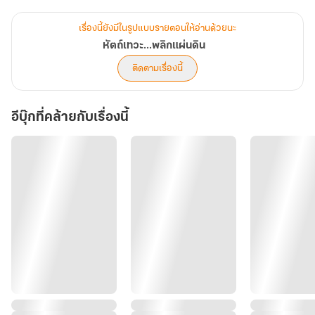
ทว่าสิ่งที่ติดตัวเธอมาด้วยคือ กำไลหยกมิติสวรรค์ คลังเวชภัณฑ์และ
เสบียงสมัยใหม่ที่ครบครันที่สุดในศตวรรษที่ 21!
เรื่องนี้ยังมีในรูปแบบรายตอนให้อ่านด้วยนะ
หัตถ์เทวะ...พลิกแผ่นดิน
ศัลยแพทย์สาวในคราบคุณหนูขยะเริ่มปฏิบัติการ ผ่าตัดโชคชะตา ด้วยตัว
ติดตามเรื่องนี้
เอง เธอพบว่าปานแดงบนหน้าไม่ใช่ตำหนิแต่กำเนิด แต่เป็นพิษเรื้อรังที่
ถูกวางมานับสิบปี! ไป๋ลู่ใช้หัตถ์เทวะสกัดยาถอนพิษ คืนโฉมสะคราญล่ม
อีบุ๊กที่คล้ายกับเรื่องนี้
เมืองที่งดงามจนแม้แต่ดวงจันทร์ยังต้องหลบเลี่ยง ก่อนจะเริ่มแผนการ
ล้างจวน ตบหน้าแม่เลี้ยงและน้องสาวจอมปลอมด้วยชั้นเชิงการเมืองและ
อำนาจเงินที่นางสร้างขึ้นจากการผูกขาด เกลือบริสุทธิ์ และ เครื่องสำอาง
สวรรค์ จนกลายเป็นเศรษฐีนีที่มั่งคั่งที่สุดในราชสำนัก
แต่หมากกระดานนี้ไม่ได้มีนางเดินเพียงลำพัง ในวังเย็นที่มืดมิด นางได้
พบกับ เซียวเฟิง องค์ชายเก้าผู้ขี้โรคและถูกลืม ทว่าทันทีที่นางวางปลาย
นิ้วลงบนชีพจร สัญชาตญาณแพทย์กลับกรีดร้อง! ชายผู้นี้มีวิญญาณสอง
ดวงซ้อนทับกัน และหนึ่งในนั้นคือวิญญาณของผู้บัญชาการคู่หูที่ตายมา
พร้อมกับเธอ!