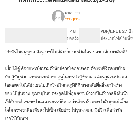
หัตถ์เทวะ...พลิกแผ่นดิน เล่ม.1(1-30)
ดิน
เล่ม.1(1-
นามปากกา
chogcha
เรื่อง
30)
หัตถ์
เทวะ...พลิก
30 ตอน
60.91K
488
48
PG ทั่วไป
PDF/EPUB
27 มี
แผ่น
สารบัญ
จำนวนคำ
จำนวนหน้า (A5)
ยอดวิว
ระดับเนื้อหา
ประเภทไฟล์
วันที่
ดิน
"ถ้าฉันไม่อนุญาต มัจจุราชก็ไม่มีสิทธิ์พรากชีวิตใครไปจากเตียงผ่าตัดนี้!"
เมื่อ ไป๋ลู่ ศัลยแพทย์สนามตัวท็อปจากโลกอนาคต ต้องจบชีวิตลงพร้อม
กับ ผู้บัญชาการหน่วยรบพิเศษ คู่หูในภารกิจกู้ชีพกลางสมรภูมิระเบิด แต่
โชคชะตาไม่ได้ส่งเธอไปเกิดใหม่ในภพภูมิที่ดี นางกลับตื่นขึ้นมาในร่าง
ของ ไป๋ซู่หลาน คุณหนูใหญ่ตระกูลไป๋ที่ถูกตราหน้าว่าเป็นตัวกาลกิณีหน้า
อัปลักษณ์ เพราะปานแดงฉกรรจ์ที่พาดผ่านใบหน้า และกำลังถูกแม่เลี้ยง
ใจโฉดวางยาพิษเพื่อส่งไปเป็น เมียบ่าว ให้ขุนนางเฒ่าวิปริตเพื่อกำจัด
เธอให้พ้นทาง