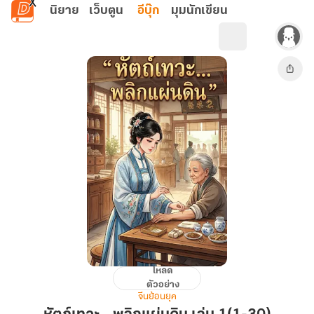
ข้ามไปยังเนื้อหาหลัก
นิยาย
เว็บตูน
อีบุ๊ก
มุมนักเขียน
โหลด
หัตถ์
ตัวอย่าง
เทวะ...พลิก
จีนย้อนยุค
แผ่น