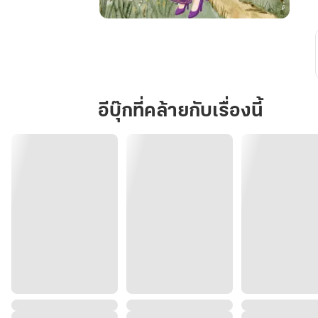
สามี
ขา
ภรรยา
ผิด
ไป
อีบุ๊กที่คล้ายกับเรื่องนี้
แล้ว