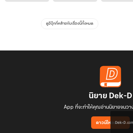
ดูอีบุ๊กที่คล้ายกับเรื่องนี้ทั้งหมด
นิยาย Dek-D
App ที่จะทำให้คุณอ่านนิยายจนวาง
Dek-D.com ใช
ดาวน์โหลดแอป