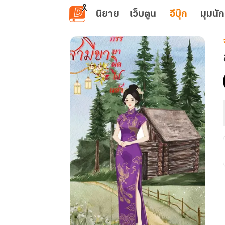
ข้ามไปยังเนื้อหาหลัก
นิยาย
เว็บตูน
อีบุ๊ก
มุมนัก
เ