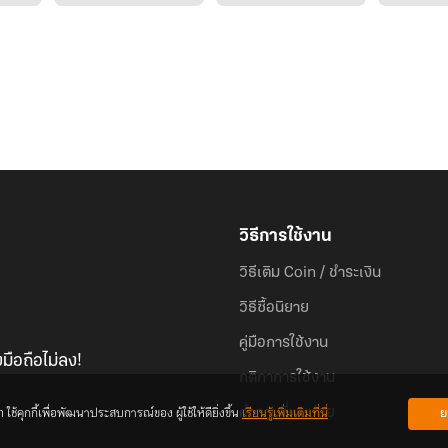
วิธีการใช้งาน
วิธีเติม Coin / ชำระเงิน
วิธีซื้อนิยาย
คู่มือการใช้งาน
มือถือไม่ลง!
กติกาการใช้งาน
้คุกกี้เพื่อพัฒนาประสบการณ์ของ ผู้ใช้ให้ดียิ่งขึ้น
เรียนรู้เพิ่มเติมที่นี่
ย
คำถามที่พบบ่อย