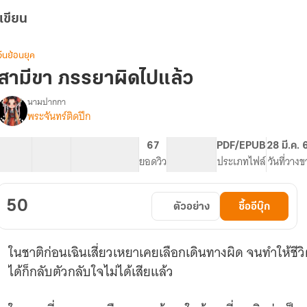
เขียน
จีนย้อนยุค
สามีขา ภรรยาผิดไปแล้ว
นามปากกา
พระจันทร์ติดปีก
รื่อง
สามี
ขา
18 ตอน
25.59K
124
67
PG ทั่วไป
PDF/EPUB
28 มี.ค. 
ภรรยา
สารบัญ
จำนวนคำ
จำนวนหน้า (A5)
ยอดวิว
ระดับเนื้อหา
ประเภทไฟล์
วันที่วางข
ผิด
ไป
แล้ว
50
ตัวอย่าง
ซื้ออีบุ๊ก
ในชาติก่อนเฉินเสี่ยวเหยาเคยเลือกเดินทางผิด จนทำให้ชีว
ได้ก็กลับตัวกลับใจไม่ได้เสียแล้ว