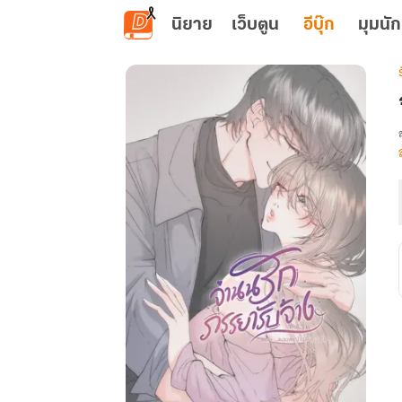
ข้ามไปยังเนื้อหาหลัก
นิยาย
เว็บตูน
อีบุ๊ก
มุมนัก
เ