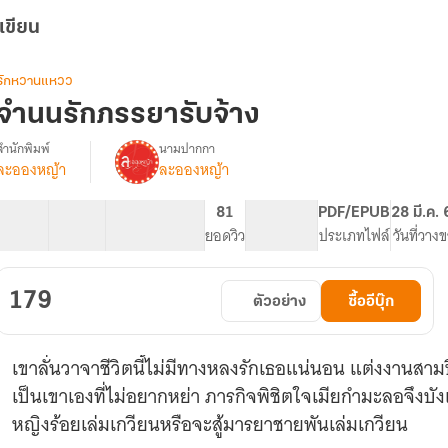
เขียน
รักหวานแหวว
จำนนรักภรรยารับจ้าง
สำนักพิมพ์
นามปากกา
ละอองหญ้า
ละอองหญ้า
รื่อง
จำนน
รัก
34 ตอน
63.3K
410
81
PG ทั่วไป
PDF/EPUB
28 มี.ค.
ภรรยา
สารบัญ
จำนวนคำ
จำนวนหน้า (A5)
ยอดวิว
ระดับเนื้อหา
ประเภทไฟล์
วันที่วาง
รับจ้าง
179
ตัวอย่าง
ซื้ออีบุ๊ก
เขาลั่นวาจาชีวิตนี้ไม่มีทางหลงรักเธอแน่นอน แต่งงานสามปี
เป็นเขาเองที่ไม่อยากหย่า ภารกิจพิชิตใจเมียกำมะลอจึงบัง
หญิงร้อยเล่มเกวียนหรือจะสู้มารยาชายพันเล่มเกวียน