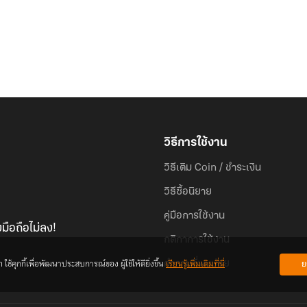
วิธีการใช้งาน
วิธีเติม Coin / ชำระเงิน
วิธีซื้อนิยาย
คู่มือการใช้งาน
มือถือไม่ลง!
กติกาการใช้งาน
้คุกกี้เพื่อพัฒนาประสบการณ์ของ ผู้ใช้ให้ดียิ่งขึ้น
เรียนรู้เพิ่มเติมที่นี่
ย
คำถามที่พบบ่อย