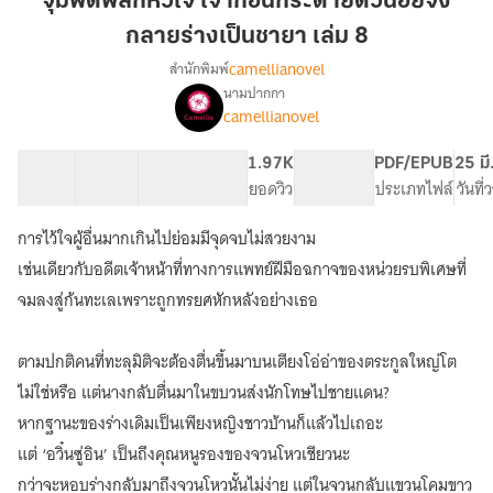
จุมพิตพลิกหัวใจ เจ้าก้อนกระต่ายตัวน้อยจง
เจ้า
กลายร่างเป็นชายา เล่ม 8
ก้อน
camellianovel
สำนักพิมพ์
กระต่าย
นามปากกา
ตัว
เรื่อง
camellianovel
จุมพิต
น้อย
พลิก
จง
หัวใจ
60 ตอน
95.84K
558
1.97K
PG ทั่วไป
PDF/EPUB
25 มี
กลาย
เจ้า
สารบัญ
จำนวนคำ
จำนวนหน้า (A5)
ยอดวิว
ระดับเนื้อหา
ประเภทไฟล์
วันที
ร่าง
ก้อน
เป็น
กระต่าย
การไว้ใจผู้อื่นมากเกินไปย่อมมีจุดจบไม่สวยงาม
ตัว
ชายา
เช่นเดียวกับอดีตเจ้าหน้าที่ทางการแพทย์ฝีมือฉกาจของหน่วยรบพิเศษที่
น้อย
เล่ม
จง
จมลงสู่ก้นทะเลเพราะถูกทรยศหักหลังอย่างเธอ
8
กลาย
ร่าง
ตามปกติคนที่ทะลุมิติจะต้องตื่นขึ้นมาบนเตียงโอ่อ่าของตระกูลใหญ่โต
เป็น
ชายา
ไม่ใช่หรือ แต่นางกลับตื่นมาในขบวนส่งนักโทษไปชายแดน?
[นิยาย
หากฐานะของร่างเดิมเป็นเพียงหญิงชาวบ้านก็แล้วไปเถอะ
แปล]
แต่ ‘อวิ๋นซู่อิน’ เป็นถึงคุณหนูรองของจวนโหวเชียวนะ
กว่าจะหอบร่างกลับมาถึงจวนโหวนั้นไม่ง่าย แต่ในจวนกลับแขวนโคมขาว