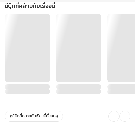
รู้เพียงว่าการจุมพิตอ๋องพิการผู้นั้นคือหนทางในการกลับร่างมนุษย์
อีบุ๊กที่คล้ายกับเรื่องนี้
ไม่ได้การ... จากนี้จะต้องหลีกเลี่ยงการสัมผัสผู้คนให้มากเสียแล้ว!
ดูอีบุ๊กที่คล้ายกับเรื่องนี้ทั้งหมด