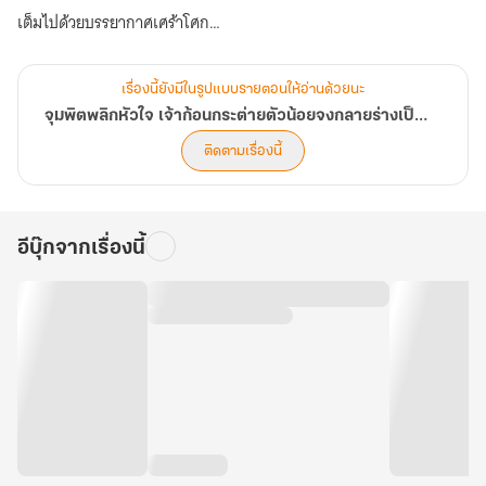
เต็มไปด้วยบรรยากาศเศร้าโศก
บิดาน่าตายผู้นั้นถึงกับเร่งแต่งเรื่องฝังโลงเปล่าเพื่อปกปิดความผิดของ
คุณหนูใหญ่ที่เป็นแค่ลูกติดของฮูหยินคนใหม่!
เรื่องนี้ยังมีในรูปแบบรายตอนให้อ่านด้วยนะ
หึ! ไม่ต้องสืบให้มากความก็พอจะรู้ได้ว่าสถานะในบ้านของร่างนี้ไม่น่า
จุมพิตพลิกหัวใจ เจ้าก้อนกระต่ายตัวน้อยจงกลายร่างเป็นชายา [นิยายแปล]
อภิรมย์มากแค่ไหน
ติดตามเรื่องนี้
บิดาไม่รัก? ช่างหัวปะไร!
แม่เลี้ยงกลั่นแกล้ง? แกล้งได้ก็ลองดู!
อีบุ๊กจากเรื่องนี้
พี่สาวที่เป็นแค่ลูกเลี้ยงแอบมีสัมพันธ์กับองค์ชายสี่ที่เป็นคู่หมั้นของ
เจ้าของร่างเดิมจนตั้งท้อง?
เอาไปสิ บุรุษโสโครกคนเดียวข้าไม่แยแสหรอก
การยืนหยัดด้วยตนเองตามลำพังไม่ใช่เรื่องหนักหนาอะไร สิ่งเดียวที่น่า
กังวลใจคือเมื่อใดที่โดนเลือด นางจะกลายร่างเป็นกระต่าย!
นี่มันเรื่องเหนือหลักวิทยาศาสตร์ไปไกลชนิดที่แม้แต่อดีตแพทย์หญิง
อย่างนางยังไม่อาจเข้าใจได้