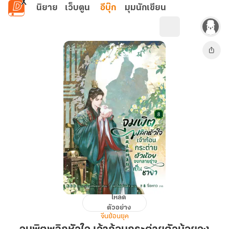
ข้ามไปยังเนื้อหาหลัก
นิยาย
เว็บตูน
อีบุ๊ก
มุมนักเขียน
โหลด
จุมพิต
ตัวอย่าง
พลิก
จีนย้อนยุค
หัวใจ