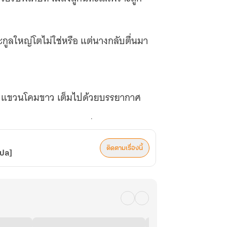
ะกูลใหญ่โตไม่ใช่หรือ แต่นางกลับตื่นมา
ลับแขวนโคมขาว เต็มไปด้วยบรรยากาศ
ดความผิดของคุณหนูใหญ่ที่เป็นแค่ลูกติด
ติดตามเรื่องนี้
่างนี้ไม่น่าอภิรมย์มากแค่ไหน
แปล]
่หมั้นของเจ้าของร่างเดิมจนตั้งท้อง?