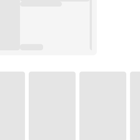
เดียวที่น่ากังวลใจคือเมื่อใดที่โดน
แพทย์หญิงอย่างนางยังไม่อาจเข้าใจได้
งมนุษย์
ียแล้ว!