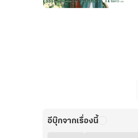
จุมพิต
พลิก
หัวใจ
เจ้า
ก้อน
กระต่าย
ตัว
น้อย
จง
กลาย
ร่าง
เป็น
ชายา
เล่ม
11
อีบุ๊กจากเรื่องนี้