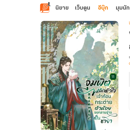
ข้ามไปยังเนื้อหาหลัก
นิยาย
เว็บตูน
อีบุ๊ก
มุมนัก
เ