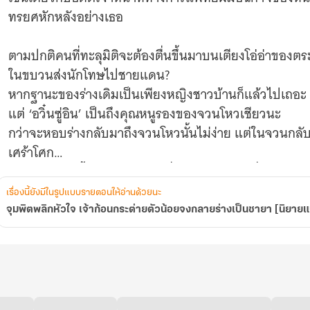
เป็น
ทรยศหักหลังอย่างเธอ
ชายา
[นิยาย
แปล]
ตามปกติคนที่ทะลุมิติจะต้องตื่นขึ้นมาบนเตียงโอ่อ่าของตร
ในขบวนส่งนักโทษไปชายแดน?
หากฐานะของร่างเดิมเป็นเพียงหญิงชาวบ้านก็แล้วไปเถอะ
แต่ ‘อวิ๋นซู่อิน’ เป็นถึงคุณหนูรองของจวนโหวเชียวนะ
กว่าจะหอบร่างกลับมาถึงจวนโหวนั้นไม่ง่าย แต่ในจวนก
เศร้าโศก
บิดาน่าตายผู้นั้นถึงกับเร่งแต่งเรื่องฝังโลงเปล่าเพื่อปกปิ
ของฮูหยินคนใหม่!
เรื่องนี้ยังมีในรูปแบบรายตอนให้อ่านด้วยนะ
หึ! ไม่ต้องสืบให้มากความก็พอจะรู้ได้ว่าสถานะในบ้านของร
จุมพิตพลิกหัวใจ เจ้าก้อนกระต่ายตัวน้อยจงกลายร่างเป็นชายา [นิยาย
บิดาไม่รัก? ช่างหัวปะไร!
แม่เลี้ยงกลั่นแกล้ง? แกล้งได้ก็ลองดู!
พี่สาวที่เป็นแค่ลูกเลี้ยงแอบมีสัมพันธ์กับองค์ชายสี่ที่เป็นคู
เอาไปสิ บุรุษโสโครกคนเดียวข้าไม่แยแสหรอก