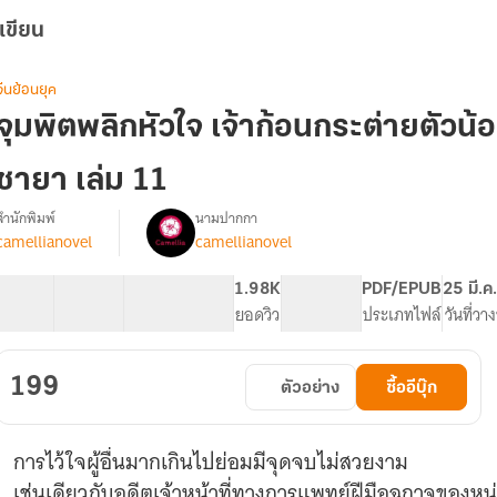
เขียน
จีนย้อนยุค
จุมพิตพลิกหัวใจ เจ้าก้อนกระต่ายตัวน
ชายา เล่ม 11
สำนักพิมพ์
นามปากกา
camellianovel
camellianovel
รื่อง
จุมพิต
พลิก
63 ตอน
106.62K
611
1.98K
PG ทั่วไป
PDF/EPUB
25 มี.ค
หัวใจ
สารบัญ
จำนวนคำ
จำนวนหน้า (A5)
ยอดวิว
ระดับเนื้อหา
ประเภทไฟล์
วันที่วา
เจ้า
ก้อน
กระต่าย
199
ตัวอย่าง
ซื้ออีบุ๊ก
ตัว
น้อย
จง
การไว้ใจผู้อื่นมากเกินไปย่อมมีจุดจบไม่สวยงาม
กลาย
ร่าง
เช่นเดียวกับอดีตเจ้าหน้าที่ทางการแพทย์ฝีมือฉกาจของหน