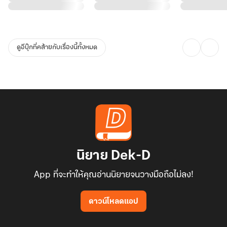
เท้าถึงสันหลัง ในวินาทีนั้นเองได้เข้าใจแล้วว่าบรรยากาศอึดอัดในห้องไม่
ได้เกิดจากความประหม่า ไม่ได้เกิดจากความเกร็งของหลินซีเอง แต่มัน
เกิดจากจิตสังหารของคนตรงหน้า
ดูอีบุ๊กที่คล้ายกับเรื่องนี้ทั้งหมด
ฮั่วเสวียนหมิงกำลังคิดจะกำจัดเธอจริง ๆ และยิ่งหลินซีพยายามปกปิด
ความตื่นตระหนกมากเท่าไร เขากลับยิ่งพอใจที่ได้เห็นหลินซีสั่นไหว ภาย
ใต้สายตาของเขาเหมือนสัตว์ร้ายที่กำลังเพลิดเพลินกับเหยื่อก่อนลงมือ
หลินซีสูดหายใจเข้าลึก ในหัวเต็มไปด้วยคำเดียว ต้องเอาตัวรอดเพราะถ้า
เธอพลาด อาจไม่มีงานแต่งจริง ๆ และนั่นแปลว่าเธอเองก็อาจไม่มีชีวิต
เหลืออยู่เช่นกัน
“แต่งกับข้าเพียงสามเดือน หลังจากนั้นเราหย่ากัน”
หลินซีพูดขึ้นทันที
นิยาย Dek-D
App ที่จะทำให้คุณอ่านนิยายจนวางมือถือไม่ลง!
ดาวน์โหลดแอป