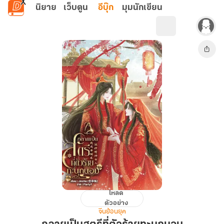
ข้ามไปยังเนื้อหาหลัก
นิยาย
เว็บตูน
อีบุ๊ก
มุมนักเขียน
โหลด
กลาย
ตัวอย่าง
เป็น
จีนย้อนยุค
สตรี