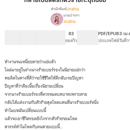
กลายเป็นสตรีที่ตัวร้ายทะนุถนอม
ที่
๋Jiratha
สำนักพิมพ์
ตัว
นามปากกา
เรื่อง
ร้าย
Jiratha
กลาย
ทะนุถนอม
เป็น
สตรี
43 ตอน
73.02K
352
83
PG ทั่วไป
PDF/EPUB
3 เม.
ที่
สารบัญ
จำนวนคำ
จำนวนหน้า (A5)
ยอดวิว
ระดับเนื้อหา
ประเภทไฟล์
วันที่
ตัว
ร้าย
ทะนุถนอม
ทำงานจนเหนื่อยตายว่าแย่แล้ว
我
成
โผล่มาอยู่ในร่างนางร้ายเบอร์รองในนิยายแย่กว่า
为
พอคิดในทางที่ดีว่าจะใช้ชีวิตให้ดีกลับเจอปัญหา
被
ปัญหาที่ว่าคือเนื้อเรื่องนิยายเปลี่ยน
反
派
จากนางร้ายเบอร์รองที่ควรหมดบทบาทเพราะตาย
珍
กลับได้แต่งงานกับตัวร้ายสุดโหดแทนที่นางร้ายเบอร์หนึ่ง
惜
的
ทำไมบทมันเปลี่ยนแบบนี้
女
แล้วจะเอาชีวิตรอดยังไงจากตัวร้ายจอมโหด
人
สวรรค์ทำไมโหดกับคนสวยแบบนี้