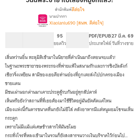
วันนี้พระชายาไปเลี้ยงหมูอีกแล้ว!
ชายา
ดีต่อใจ
สำนักพิมพ์
ไป
นามปากกา
เรื่อง
เลี้ยง
Xiaolanlu690 [สนพ. ดีต่อใจ]
วัน
หมู
นี้
อีก
พระ
156.2K
512
95
PG ทั่วไป
PDF/EPUB
27 มี.ค. 69
แล้ว!
ชายา
จำนวนคำ
จำนวนหน้า (A5)
ยอดวิว
ระดับเนื้อหา
ประเภทไฟล์
วันที่วางขาย
ไป
เลี้ยง
เสิ่นหว่านอิ๋น ทะลุมิติเข้ามาในนิยายที่ดำเนินมาถึงตอนจบแล้ว!
หมู
ในฐานะพระชายาของพระรองที่พ่ายแพ้ในสนามรักและการชิงบัลลังก์
อีก
แล้ว!
เซียวจิ่งเหยียน สามีของเธอคือท่านอ๋องที่ถูกเตะส่งไปปกครองเมือง
ชายแดน
มีชนเผ่านอกด่านมาเคาะประตูสู้รบกันอยู่ทุกสัปดาห์
เห็นหรือยังว่าสถานที่ที่เธอต้องมาใช้ชีวิตอยู่มันอัตคัดแค่ไหน
เมืองแห่งนี้กันดารขนาดที่นกยังไม่อึใส่ คลังอาหารมีแต่หนูผอมโซจนเห็น
กระดูก
เพราะไม่มีแม้แต่เศษข้าวสารให้มันขโมย
กระทั่งโจรที่หลงเข้ามาในจวนก็ยังสงสารจนวางเงินบริจาคไว้ก่อนไป