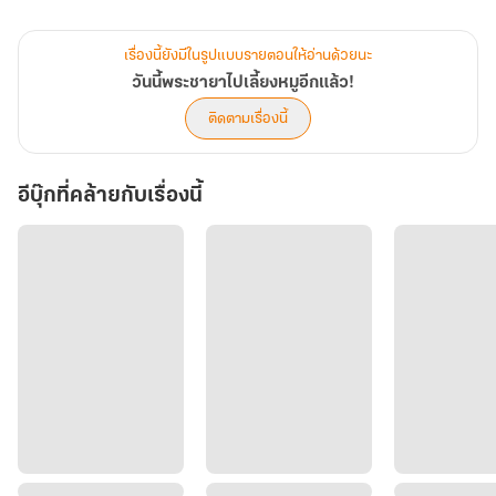
ดังนั้นเพื่อชีวิตเกษียณในบั้นปลายที่สุขสบาย เสิ่นหว่านอิ๋นจึงต้องปลุก
กำลังใจตนเอง
เรื่องนี้ยังมีในรูปแบบรายตอนให้อ่านด้วยนะ
แล้วพาชาวบ้านไปถล่มภูเขา ขุดดิน บุกแปลงนา แม้กระทั่ง...
วันนี้พระชายาไปเลี้ยงหมูอีกแล้ว!
เซียวจิ่งเหยียน “บอกเปิ่นหวางใหม่อีกครั้ง วันนี้พระชายาของเราทำสิ่ง
ติดตามเรื่องนี้
ใด”
องครักษ์เงา “พระนางทรงสั่งตอนหมูตัวผู้ของชาวบ้าน (เกือบ) ทุกตัวเลย
อีบุ๊กที่คล้ายกับเรื่องนี้
พ่ะย่ะค่ะ!”
เซียวจิ่งเหยียน “...”