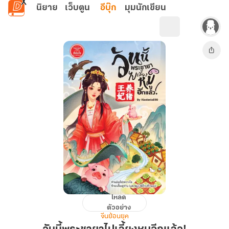
ข้ามไปยังเนื้อหาหลัก
นิยาย
เว็บตูน
อีบุ๊ก
มุมนักเขียน
โหลด
วัน
ตัวอย่าง
นี้
จีนย้อนยุค
พระ