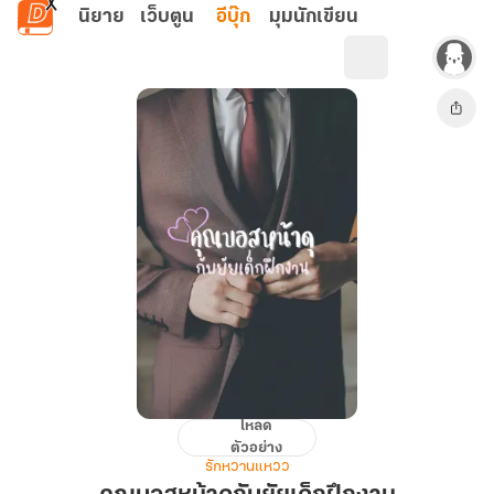
ข้ามไปยังเนื้อหาหลัก
นิยาย
เว็บตูน
อีบุ๊ก
มุมนักเขียน
โหลด
คุณ
ตัวอย่าง
บอส
รักหวานแหวว
หน้า