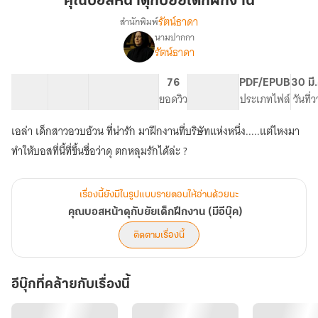
คุณบอสหน้าดุกับยัยเด็กฝึกงาน
ดุ
รัตน์ธาดา
สำนักพิมพ์
กับ
นามปากกา
เรื่อง
ยัย
รัตน์ธาดา
คุณ
เด็ก
บอส
ฝึกงาน
หน้า
16 ตอน
14.58K
94
76
PG ทั่วไป
PDF/EPUB
30 มี
ดุ
สารบัญ
จำนวนคำ
จำนวนหน้า (A5)
ยอดวิว
ระดับเนื้อหา
ประเภทไฟล์
วันที่
กับ
ยัย
เอล่า เด็กสาวอวบอ้วน ที่น่ารัก มาฝึกงานที่บริษัทแห่งหนึ่ง.....แต่ไหงมา
เด็ก
ทำให้บอสที่นี้ที่ขึ้นชื่อว่าดุ ตกหลุมรักได้ล่ะ ?
ฝึกงาน
(มี
อี
บุ๊ค)
เรื่องนี้ยังมีในรูปแบบรายตอนให้อ่านด้วยนะ
คุณบอสหน้าดุกับยัยเด็กฝึกงาน (มีอีบุ๊ค)
ติดตามเรื่องนี้
อีบุ๊กที่คล้ายกับเรื่องนี้