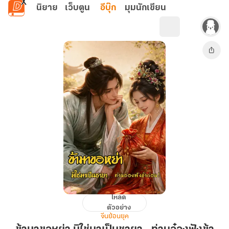
ข้ามไปยังเนื้อหาหลัก
นิยาย
เว็บตูน
อีบุ๊ก
มุมนักเขียน
โหลด
ข้า
ตัวอย่าง
มา
จีนย้อนยุค
ขอ