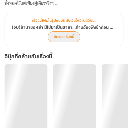
ทั้งหมดไว้แต่เพียงผู้เดียวจริงๆ’
เมื่อสตรีหน้าเงินต้องมาปะทะกับบุรุษจอมมโน... ตำนานรัก (สุดป่วน) ที่
ฝ่ายหนึ่งอยากหย่าใจจะขาด แต่อีกฝ่ายกลับคลั่งรักจนกู่ไม่กลับจึงเริ่มต้น
เรื่องนี้ยังมีในรูปแบบรายตอนให้อ่านด้วยนะ
(จบ)ข้ามาขอหย่า มิใช่มาเป็นชายา…ท่านอ๋องฟังข้าก่อน E-book
ติดตามเรื่องนี้
อีบุ๊กที่คล้ายกับเรื่องนี้