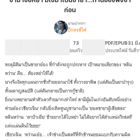
ข้ามาขอหย่า มิใช่มาเป็นชายา…ท่านอ๋องฟังข้า
หย่า
ก่อน
มิใช่
มา
นามปากกา
เป็น
ปีกหงส์ไฟ
(จบ)ข้า
เรื่อง
ชายา…
มา
ขอ
ท่าน
18 ตอน
40.5K
200
73
PG ทั่วไป
PDF/EPUB
31 มี
หย่า
สารบัญ
จำนวนคำ
อ๋อง
จำนวนหน้า (A5)
ยอดวิว
ระดับเนื้อหา
ประเภทไฟล์
วันที่
มิใช่
ฟัง
มา
ทะลุมิติมาเป็นชายาอ๋อง ที่กำลังจะถูกประหาร เป้าหมายเดียวของ 'หลิน
ข้า
เป็น
ก่อน
หว่าน' คือ... ต้องหย่าให้ได้!
ชายา…
ท่าน
นางจึงงัดทุกแผนการชั่วร้ายออกมาใช้ ทั้งวางยาพิษ (แต่ดันเป็นยาบำรุง)
อ๋อง
ทั้งผลาญสมบัติ (แต่ดันกลายเป็นการกู้ชาติ)
ฟัง
ข้า
ยิ่งนางพยายามทำตัวเลวร้ายมากเท่าไหร่ สามีผู้มโนเก่งอันดับหนึ่งอย่าง
ก่อน
ท่านอ๋อง'เซียวเฉิน' กลับยิ่งเทิดทูนบูชานางเป็น 'ยอดชายาผู้เสียสละ'
E-
หลินหว่าน: ‘ตาบ้าเอ๊ย! ข้าอยากได้ใบหย่า ไม่ได้อยากได้ตำแหน่งวีรสตรี
book
แห่งแผ่นดินโว้ยยย!’
เซียวเฉิน: ‘หว่านเอ๋อ... เจ้าช่างเป็นสตรีที่รักข้าจนยอมแบกรับความผิด