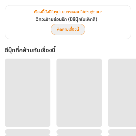
ฉลาดเป็นกรด สีหน้าที่มองเธอจริงจังและเชื่อมั่นในความสงสัย และเธอ
ก็ไม่สามารถเก็บความลับนี้ไว้ได้
เรื่องนี้ยังมีในรูปแบบรายตอนให้อ่านด้วยนะ
"ใช่ฉันท้องแล้วจะทำไม"
วิศวะร้ายซ่อนรัก (มีอีบุ๊กในเด็กดี)
"เขาเป็นลูกของทิว"
ติดตามเรื่องนี้
"ไม่ใช่ ลูกเป็นของชบาคนเดียว นายไม่มีส่วนเกี่ยวข้องใดๆ จำไว้ เพราะ
นายไม่มีสิทธิ์แม้แต่จะเรียกเขาว่าลูกด้วยซ้ำ"
อีบุ๊กที่คล้ายกับเรื่องนี้
หญิงสาวสะกดกลั้นความน้อยใจไว้
*****
#ไม่มีนอกกายนอกใจ
#ฟีลกู๊ด