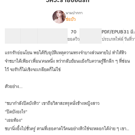
วิศวะร้ายซ่อนรัก
รัก
นามปากกา
ช่อบัว
เรื่อง
วิศวะ
ร้าย
29 ตอน
37.62K
207
70
PG ทั่วไป
PDF/EPUB
31 มี
ซ่อน
สารบัญ
จำนวนคำ
จำนวนหน้า (A5)
ยอดวิว
ระดับเนื้อหา
ประเภทไฟล์
วันที่
รัก
(มี
แรกรักอ่อนโยน พอได้รับอุบัติเหตุความทรงจำบางส่วนหายไป ทำให้ทิว
อี
บุ๊ก
จำชบาได้เพียง'เพื่อน'คนหนึ่ง ทว่ากลับย้อนแย้งกับความรู้สึกลึก ๆ ที่ซ่อน
ใน
ไว้ จะรักก็ไม่เชิงจะเกลียดก็ไม่ใช่
เด็ก
ดี)
ตัวอย่าง...
"ชบากำลังปิดบังทิว" เขาถือวิสาสะทรุดนั่งข้างหญิงสาว
"ปิดบังอะไร"
"เธอท้อง"
ชบานิ่งอึ้งไปชั่วครู่ ตามที่เธอคาดไว้คนอย่างทิวใช่จะหลอกได้ง่าย ๆ เขา