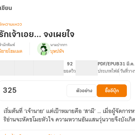
เขียน
รักหวานแหวว
รักเจ้าเอย... จงเผยใจ
สำนักพิมพ์
นามปากกา
นิยายโฮมเมด
บุษปนัจ
รื่อง
รัก
เจ้า
34 ตอน
104.57K
679
92
PG ทั่วไป
PDF/EPUB
31 มี.ค
เอย...
สารบัญ
จำนวนคำ
จำนวนหน้า (A5)
ยอดวิว
ระดับเนื้อหา
ประเภทไฟล์
วันที่วา
จง
เผย
ใจ
325
ตัวอย่าง
ซื้ออีบุ๊ก
เริ่มต้นที่ ‘เจ้านาย’ แต่เป้าหมายคือ ‘สามี’ … เมื่อผู้จั
ริอ่านจะหัดขโมยหัวใจ ความหวานอันแสนวุ่นวายจึงบังเกิ