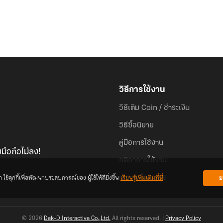
วิธีการใช้งาน
วิธีเติม Coin / ชำระเงิน
วิธีซื้อนิยาย
คู่มือการใช้งาน
มือถือไม่ลง!
กติกาการใช้งาน
้คุกกี้เพื่อพัฒนาประสบการณ์ของ ผู้ใช้ให้ดียิ่งขึ้น
เรียนรู้เพิ่มเติมที่นี่
ย
คำถามที่พบบ่อย
© 2026
Dek-D Interactive Co.,Ltd.
All rights reserved. |
Privacy Policy