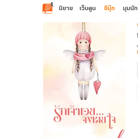
ข้ามไปยังเนื้อหาหลัก
นิยาย
เว็บตูน
อีบุ๊ก
มุมนัก
เ