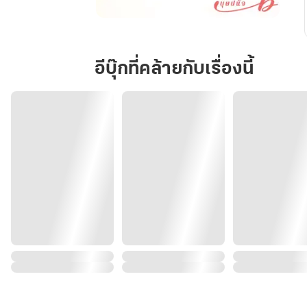
รัก
เจ้า
เอย...
อีบุ๊กที่คล้ายกับเรื่องนี้
จง
เผย
ใจ