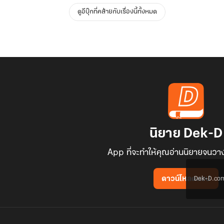
ดูอีบุ๊กที่คล้ายกับเรื่องนี้ทั้งหมด
นิยาย Dek-D
App ที่จะทำให้คุณอ่านนิยายจนวาง
Dek-D.com ใช
ดาวน์โหลดแอป