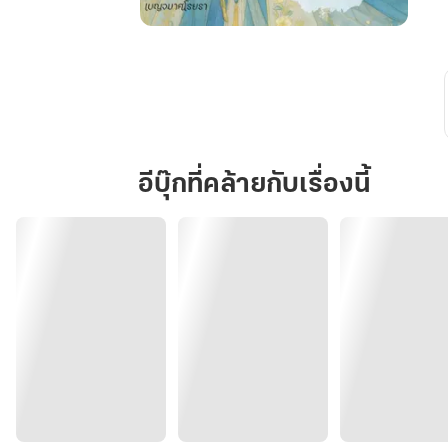
ร่วม
วาสนา
กับ
เสด็จ
อา
ของ
อีบุ๊กที่คล้ายกับเรื่องนี้
อดีต
สามี
เล่ม
1