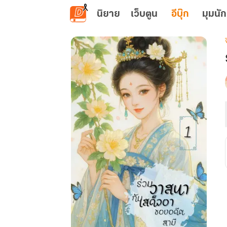
ข้ามไปยังเนื้อหาหลัก
นิยาย
เว็บตูน
อีบุ๊ก
มุมนัก
เ