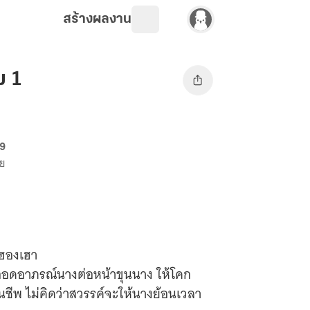
สร้างผลงาน
ม 1
69
าย
็นฮองเฮา
ถอดอาภรณ์นางต่อหน้าขุนนาง ให้โคก
ีพ ไม่คิดว่าสวรรค์จะให้นางย้อนเวลา