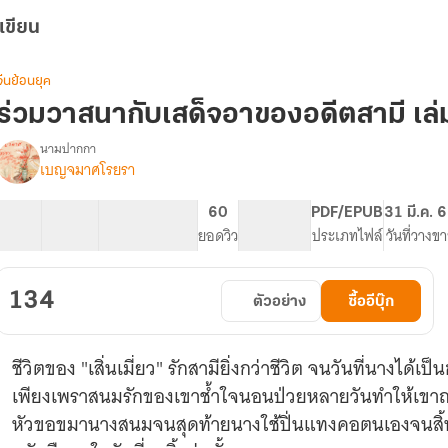
เขียน
จีนย้อนยุค
ร่วมวาสนากับเสด็จอาของอดีตสามี เล่
นามปากกา
เบญจมาศโรยรา
รื่อง
ร่วม
วาสนา
9 ตอน
43.59K
278
60
PG ทั่วไป
PDF/EPUB
31 มี.ค. 
กับ
สารบัญ
จำนวนคำ
จำนวนหน้า (A5)
ยอดวิว
ระดับเนื้อหา
ประเภทไฟล์
วันที่วางข
เสด็จ
อา
ของ
134
ตัวอย่าง
ซื้ออีบุ๊ก
อดีต
สามี
เล่ม
ชีวิตของ "เสิ่นเมี่ยว" รักสามียิ่งกว่าชีวิต จนวันที่นางได้เป
1
เพียงเพราสนมรักของเขาช้ำใจนอนป่วยหลายวันทำให้เขา
หัวขอขมานางสนมจนสุดท้ายนางใช้ปิ่นแทงคอตนเองจนสิ้นช