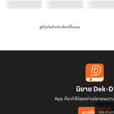
ดูอีบุ๊กที่คล้ายกับเรื่องนี้ทั้งหมด
นิยาย Dek-D
App ที่จะทำให้คุณอ่านนิยายจนวาง
Dek-D.com ใช
ดาวน์โหลดแอป