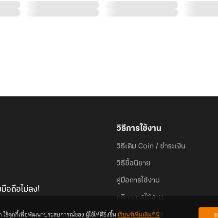
วิธีการใช้งาน
วิธีเติม Coin / ชำระเงิน
วิธีซื้อนิยาย
คู่มือการใช้งาน
มือถือไม่ลง!
กติกาการใช้งาน
้คุกกี้เพื่อพัฒนาประสบการณ์ของ ผู้ใช้ให้ดียิ่งขึ้น
เรียนรู้เพิ่มเติมที่นี่
ย
คำถามที่พบบ่อย