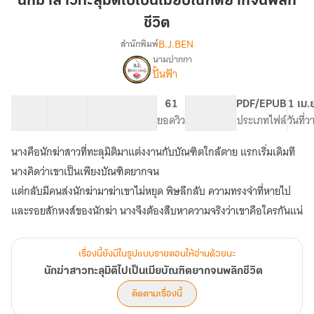
นักฆ่าสาวทะลุมิติไปเป็นเมียบัณฑิตยากจนพลิก
ทะลุ
ชีวิต
มิติ
B.J.BEN
สำนักพิมพ์
ไป
นามปากกา
เป็น
เรื่อง
ปั้นฟ้า
นัก
เมีย
ฆ่า
บัณฑิต
สาว
13 ตอน
13.51K
165
61
PG ทั่วไป
PDF/EPUB
1 เม.
ยากจน
ทะลุ
สารบัญ
จำนวนคำ
จำนวนหน้า (A5)
ยอดวิว
ระดับเนื้อหา
ประเภทไฟล์
วันที่
พลิก
มิติ
ชีวิต
ไป
นางคือนักฆ่าสาวที่ทะลุมิติมาแต่งงานกับบัณฑิตใกล้ตาย แรกเริ่มเดิมที
เป็น
นางคิดว่าเขาเป็นเพียงบัณฑิตยากจน
เมีย
บัณฑิต
แต่กลับมีคนส่งนักฆ่ามาฆ่าเขาไม่หยุด พิษลึกลับ ความทรงจำที่หายไป
ยากจน
พลิก
ชีวิต
เรื่องนี้ยังมีในรูปแบบรายตอนให้อ่านด้วยนะ
นักฆ่าสาวทะลุมิติไปเป็นเมียบัณฑิตยากจนพลิกชีวิต
ติดตามเรื่องนี้