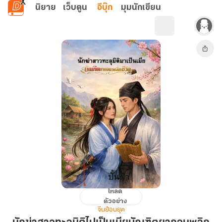
ข้ามไปยังเนื้อหาหลัก
นิยาย
เว็บตูน
อีบุ๊ก
มุมนักเขียน
โหลด
นัก
ตัวอย่าง
ฆ่า
จีนย้อนยุค
สาว