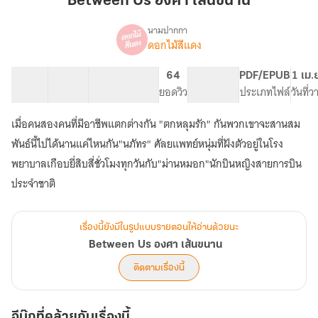
Between Us องศา เส้นขนาน
เส้น
ขนาน
นามปากกา
ดอกไม้สีแดง
Between
เรื่อง
Us
องศา
31 ตอน
55.73K
288
64
PG ทั่วไป
PDF/EPUB
1 เม.
เส้น
สารบัญ
จำนวนคำ
จำนวนหน้า (A5)
ยอดวิว
ระดับเนื้อหา
ประเภทไฟล์
วันที่
ขนาน
เมื่อคนสองคนที่มีอาชีพแตกต่างกัน "ตกหลุมรัก" กันพวกเขาจะสานสม
พันธ์นี้ไปได้นานแค่ไหนกัน"นภัทร" ศัลยแพทย์หนุ่มที่ฝังตัวอยู่ในโรง
พยาบาลเกือบยี่สิบสี่ชั่วโมงทุกวันกับ"ม่านหมอก"นักบินหญิงสายการบิน
ประจำชาติ
เรื่องนี้ยังมีในรูปแบบรายตอนให้อ่านด้วยนะ
Between Us องศา เส้นขนาน
ติดตามเรื่องนี้
อีบุ๊กที่คล้ายกับเรื่องนี้