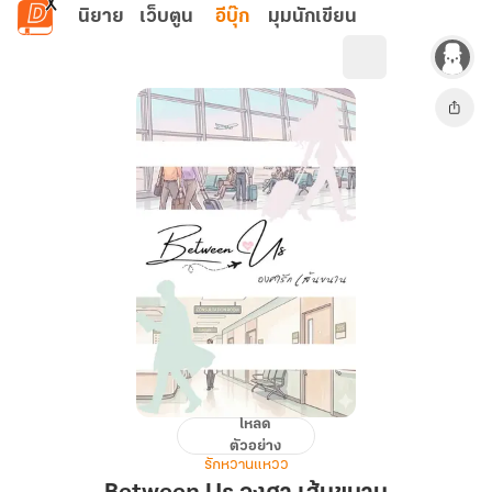
ข้ามไปยังเนื้อหาหลัก
นิยาย
เว็บตูน
อีบุ๊ก
มุมนักเขียน
โหลด
Between
ตัวอย่าง
Us
รักหวานแหวว
องศา