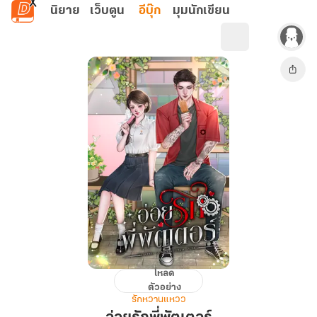
ข้ามไปยังเนื้อหาหลัก
นิยาย
เว็บตูน
อีบุ๊ก
มุมนักเขียน
โหลด
อ่อย
ตัวอย่าง
รัก
รักหวานแหวว
พี่