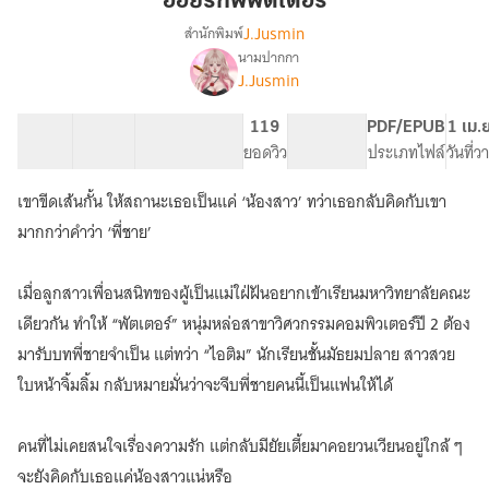
อ่อยรักพี่พัตเตอร์
พัต
J.Jusmin
สำนักพิมพ์
เตอร์
นามปากกา
เรื่อง
J.Jusmin
อ่อย
รัก
พี่
28 ตอน
47.27K
253
119
PG ทั่วไป
PDF/EPUB
1 เม.
พัต
สารบัญ
จำนวนคำ
จำนวนหน้า (A5)
ยอดวิว
ระดับเนื้อหา
ประเภทไฟล์
วันที่
เตอร์
เขาขีดเส้นกั้น ให้สถานะเธอเป็นแค่ ‘น้องสาว’ ทว่าเธอกลับคิดกับเขา
มากกว่าคำว่า ‘พี่ชาย’
เมื่อลูกสาวเพื่อนสนิทของผู้เป็นแม่ใฝ่ฝันอยากเข้าเรียนมหาวิทยาลัยคณะ
เดียวกัน ทำให้ “พัตเตอร์” หนุ่มหล่อสาขาวิศวกรรมคอมพิวเตอร์ปี 2 ต้อง
มารับบทพี่ชายจำเป็น แต่ทว่า “ไอติม” นักเรียนชั้นมัธยมปลาย สาวสวย
ใบหน้าจิ้มลิ้ม กลับหมายมั่นว่าจะจีบพี่ชายคนนี้เป็นแฟนให้ได้
คนที่ไม่เคยสนใจเรื่องความรัก แต่กลับมียัยเตี้ยมาคอยวนเวียนอยู่ใกล้ ๆ
จะยังคิดกับเธอแค่น้องสาวแน่หรือ