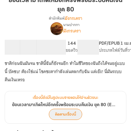
ย้อนเวลามาเกิดใหม่อีกครั้งพร้อมระบบคืนเงิน
เกิด
ยุค 80
ใหม่
มังกรเครา
สำนักพิมพ์
อีก
นามปากกา
ครั้ง
เรื่อง
มังกรเครา
ย้อน
พร้อม
เวลา
ระบบ
มา
30 ตอน
14.39K
119
144
PG ทั่วไป
PDF/EPUB
1 เม.
คืน
เกิด
สารบัญ
จำนวนคำ
จำนวนหน้า (A5)
ยอดวิว
ระดับเนื้อหา
ประเภทไฟล์
วันที่
เงิน
ใหม่
ยุค
อีก
ชาติก่อนฉันมันจน ชาตินี้ฉันก็ยังจนอีก ทำไมชีวิตของฉันถึงได้จนอยู่แบบ
ครั้ง
80
นี้ บัดซบ! ต้องใช่แน่ โชคชะตากำลังเล่นตลกกับฉัน แต่เอ๊ะ! นี่มันระบบ
พร้อม
ระบบ
คืนเงินเหรอ
คืน
เงิน
ยุค
เรื่องนี้ยังมีในรูปแบบรายตอนให้อ่านด้วยนะ
80
ย้อนเวลามาเกิดใหม่อีกครั้งพร้อมระบบคืนเงิน ยุค 80 (E-BOOK)
(E-
BOOK)
ติดตามเรื่องนี้