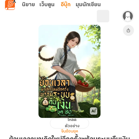
ข้ามไปยังเนื้อหาหลัก
นิยาย
เว็บตูน
อีบุ๊ก
มุมนักเขียน
โหลด
ย้อน
ตัวอย่าง
เวลา
จีนย้อนยุค
มา