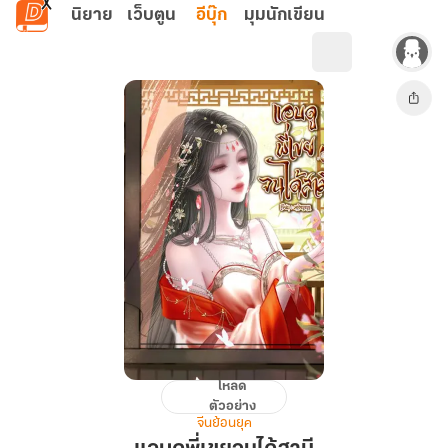
ข้ามไปยังเนื้อหาหลัก
นิยาย
เว็บตูน
อีบุ๊ก
มุมนักเขียน
โหลด
แอบ
ตัวอย่าง
ดู
จีนย้อนยุค
พี่