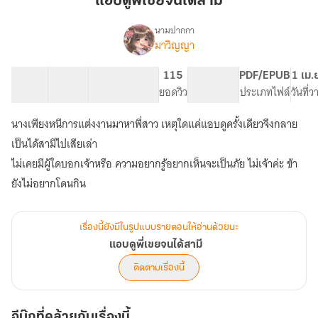
แอบดูพี่เขยจนได้สามี
เขย
จน
นามปากกา
มาวิญญา
เรื่อง
ได้
แอบ
สามี
ดู
23 ตอน
24.35K
195
115
PG ทั่วไป
PDF/EPUB
1 เม.
พี่
สารบัญ
จำนวนคำ
จำนวนหน้า (A5)
ยอดวิว
ระดับเนื้อหา
ประเภทไฟล์
วันที่
เขย
จน
นางเพียงหนีการแต่งงานมาหาพี่สาว เหตุใดแค่แอบดูครั้งเดียวจึงกลาย
ได้
สามี
เป็นได้สามีไปเสียเล่า
ไม่เคยมีผู้ใดบอกเจ้าหรือ ความอยากรู้อยากเห็นจะเป็นภัย ไม่เจ้าค่ะ ข้า
เรื่องนี้ยังมีในรูปแบบรายตอนให้อ่านด้วยนะ
แอบดูพี่เขยจนได้สามี
ติดตามเรื่องนี้
อีบุ๊กที่คล้ายกับเรื่องนี้