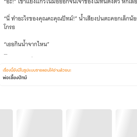
“อ๊ะ!” เขาแย่งแก้วในมือออกจนเจ้าของไม่ทันตั้งตัว หกเลอ
“นี่ ทำอะไรของคุณคะคุณปัทม์!” น้ำเสียงปนตะคอกเล็ก
โกรธ
“เธอกินน้ำจากไหน”
“ก็จากก๊อกที่ล้างจาน” เธอพูดเรียบเฉย เพราะเธอเอามาจากตร
ในอกทันที
เรื่องนี้ยังมีในรูปแบบรายตอนให้อ่านด้วยนะ
พ่อเลี้ยงปัทม์
“ไม่ต้องกินแล้ว”
“ทำไมคะ ฉันไม่เห็นจะตายนี่” น้ำเสียงหวานประชดเล็กน้อ
มองออกไปนอกหน้าต่างบานใหญ่ที่มีเพียงดวงดาวกระจ่าง
เขาเดินเข้ามาใกล้ สายตาคมเข้มกวาดมองเธอช้า ๆ