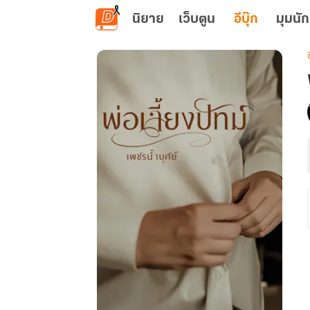
ข้ามไปยังเนื้อหาหลัก
นิยาย
เว็บตูน
อีบุ๊ก
มุมนัก
เ