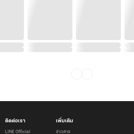
ที่เขารู้สึกผิดต่อคนตรงหน้า
นยิ่งกว่าเดิม
าโหยหามาทั้งวันจนไม่เป็นอันทำงาน
กายของคนทั้งสองพยายามไม่ยอมรับ แม้ภ
 ต่อให้ผลักเขาออกไปเธอก็ไม่มีที่ให้หนี
นกลายเป็นความลับระหว่างเขากับเธอความ
ปากบอกว่าเธอไม่มีที่ยืนในบ้านใหญ่
กครั้งที่ดวงตะวันลับฟ้าความมืด
ติดต่อเรา
เพิ่มเติม
LINE Official
ข่าวสาร