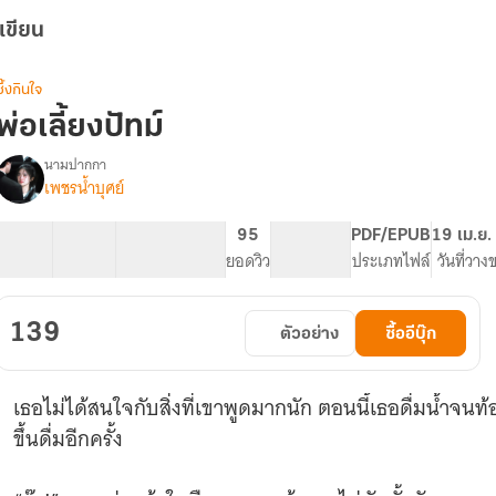
เขียน
ซึ้งกินใจ
พ่อเลี้ยงปัทม์
นามปากกา
เพชรน้ำบุศย์
รื่อง
พ่อ
เลี้ยง
29 ตอน
36.91K
248
95
PG ทั่วไป
PDF/EPUB
19 เม.ย.
ปัทม์
สารบัญ
จำนวนคำ
จำนวนหน้า (A5)
ยอดวิว
ระดับเนื้อหา
ประเภทไฟล์
วันที่วาง
139
ตัวอย่าง
ซื้ออีบุ๊ก
เธอไม่ได้สนใจกับสิ่งที่เขาพูดมากนัก ตอนนี้เธอดื่มน้ำจน
ขึ้นดื่มอีกครั้ง