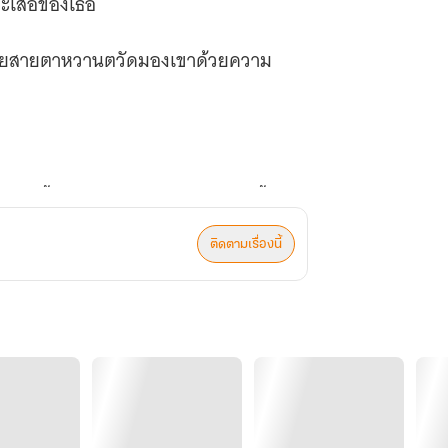
ะเสื้อของเธอ
น้อยสายตาหวานตวัดมองเขาด้วยความ
งนั้นจริง ๆ คนฟังรู้สึกผิดก่อตัวขึ้น
ติดตามเรื่องนี้
ยแม้ไม่ได้หันมองหน้าเขา สายตาเธอยัง
แจ้งในความมืดมิด