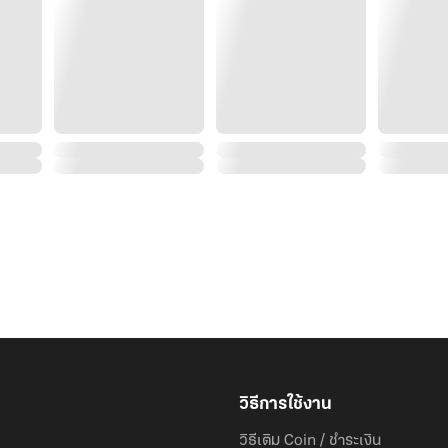
“ผมขอโทษ” น้ำเสียงแผ่วเบาจนแทบจะไม่ได้ยินเป็นครั้งแรก
แรงดึงดูดที่เขาพยายามปฏิเสธตั้งแต่ก่อนแต่งงานกลับชัดเจ
มือหนาเชิดปลายคางมนเบา ๆ จาบจ้วงที่ริมฝีปากบางที่เข
ไม่มีคำว่ารัก ไม่มีคำสัญญา มีเพียงความต้องการที่ร่าง
ริตาไม่ได้ขัดขืนไม่ใช่เพราะอยากใกล้ชิดแต่เพราะเธอรู้ดีว่า
คืนนั้น บ้านไม้ท้ายไร่จึงไม่ได้เป็นเพียงที่เนรเทศแต่มั
ลับที่ยิ่งเขาพยายามผลักไสก็ยิ่งดึงดูดเขาให้กลับมา ทั้งที่
ทว่าร่างกายและหัวใจของเขากลับเลือกเดินทางมาหาเธอ…ทุ
ปกคลุมไร่องุ่น
วิธีการใช้งาน
วิธีเติม Coin / ชำระเงิน