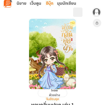
ข้ามไปยังเนื้อหาหลัก
นิยาย
เว็บตูน
อีบุ๊ก
มุมนักเขียน
โหลด
หอม
ตัวอย่าง
กลิ่น
จีนย้อนยุค
บุปผา