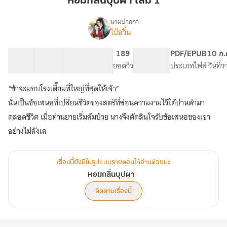
หอมกลิ่นบุปผา เล่ม 1
เล่ม
1
นามปากกา
ไป๋อวิ๋น
เรื่อง
หอม
กลิ่น
17 ตอน
63.59K
295
189
PG ทั่วไป
PDF/EPUB
10 ก.
บุปผา
สารบัญ
จำนวนคำ
จำนวนหน้า (A5)
ยอดวิว
ระดับเนื้อหา
ประเภทไฟล์
วันที่
“ข้าจะมอบโรงเตี๊ยมที่ใหญ่ที่สุดให้เจ้า”
นั่นเป็นข้อเสนอที่เปลี่ยนชีวิตของสตรีที่ซ่อนความงามไว้ใต้ปานดำมา
ตลอดชีวิต เมื่อท่านยายเริ่มล้มป่วย นางจึงตัดสินใจรับข้อเสนอของเขา
อย่างไม่ลังเล
เรื่องนี้ยังมีในรูปแบบรายตอนให้อ่านด้วยนะ
หอมกลิ่นบุปผา
ติดตามเรื่องนี้